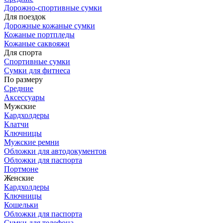
Дорожно-спортивные сумки
Для поездок
Дорожные кожаные сумки
Кожаные портпледы
Кожаные саквояжи
Для спорта
Спортивные сумки
Сумки для фитнеса
По размеру
Средние
Аксессуары
Мужские
Кардхолдеры
Клатчи
Ключницы
Мужские ремни
Обложки для автодокументов
Обложки для паспорта
Портмоне
Женские
Кардхолдеры
Ключницы
Кошельки
Обложки для паспорта
Сумки для телефона