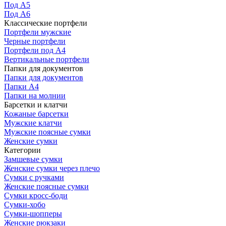
Под А5
Под А6
Классические портфели
Портфели мужские
Черные портфели
Портфели под А4
Вертикальные портфели
Папки для документов
Папки для документов
Папки А4
Папки на молнии
Барсетки и клатчи
Кожаные барсетки
Мужские клатчи
Мужские поясные сумки
Женские сумки
Категории
Замшевые сумки
Женские сумки через плечо
Сумки с ручками
Женские поясные сумки
Сумки кросс-боди
Сумки-хобо
Сумки-шопперы
Женские рюкзаки