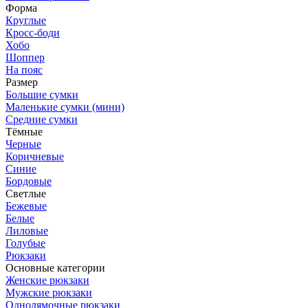
Форма
Круглые
Кросс-боди
Хобо
Шоппер
На пояс
Размер
Большие сумки
Маленькие сумки (мини)
Средние сумки
Тёмные
Черные
Коричневые
Синие
Бордовые
Светлые
Бежевые
Белые
Лиловые
Голубые
Рюкзаки
Основные категории
Женские рюкзаки
Мужские рюкзаки
Однолямочные рюкзаки