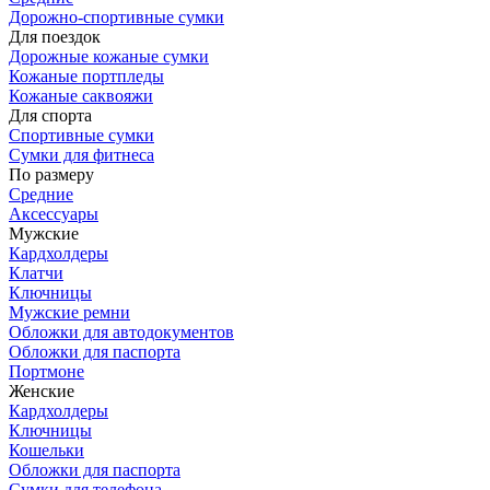
Дорожно-спортивные сумки
Для поездок
Дорожные кожаные сумки
Кожаные портпледы
Кожаные саквояжи
Для спорта
Спортивные сумки
Сумки для фитнеса
По размеру
Средние
Аксессуары
Мужские
Кардхолдеры
Клатчи
Ключницы
Мужские ремни
Обложки для автодокументов
Обложки для паспорта
Портмоне
Женские
Кардхолдеры
Ключницы
Кошельки
Обложки для паспорта
Сумки для телефона