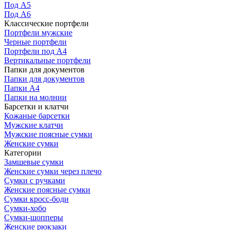
Под А5
Под А6
Классические портфели
Портфели мужские
Черные портфели
Портфели под А4
Вертикальные портфели
Папки для документов
Папки для документов
Папки А4
Папки на молнии
Барсетки и клатчи
Кожаные барсетки
Мужские клатчи
Мужские поясные сумки
Женские сумки
Категории
Замшевые сумки
Женские сумки через плечо
Сумки с ручками
Женские поясные сумки
Сумки кросс-боди
Сумки-хобо
Сумки-шопперы
Женские рюкзаки