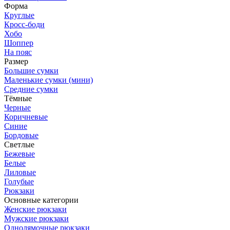
Форма
Круглые
Кросс-боди
Хобо
Шоппер
На пояс
Размер
Большие сумки
Маленькие сумки (мини)
Средние сумки
Тёмные
Черные
Коричневые
Синие
Бордовые
Светлые
Бежевые
Белые
Лиловые
Голубые
Рюкзаки
Основные категории
Женские рюкзаки
Мужские рюкзаки
Однолямочные рюкзаки