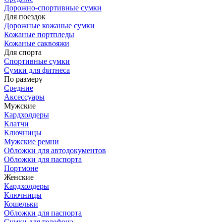
Дорожно-спортивные сумки
Для поездок
Дорожные кожаные сумки
Кожаные портпледы
Кожаные саквояжи
Для спорта
Спортивные сумки
Сумки для фитнеса
По размеру
Средние
Аксессуары
Мужские
Кардхолдеры
Клатчи
Ключницы
Мужские ремни
Обложки для автодокументов
Обложки для паспорта
Портмоне
Женские
Кардхолдеры
Ключницы
Кошельки
Обложки для паспорта
Сумки для телефона