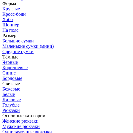
Форма
Круглые
Кросс-боди
Хобо
Шоппер
На пояс
Размер
Большие сумки
Маленькие сумки (мини)
Средние сумки
Тёмные
Черные
Коричневые
Синие
Бордовые
Светлые
Бежевые
Белые
Лиловые
Голубые
Рюкзаки
Основные категории
Женские рюкзаки
Мужские рюкзаки
Однолямочные рюкзаки