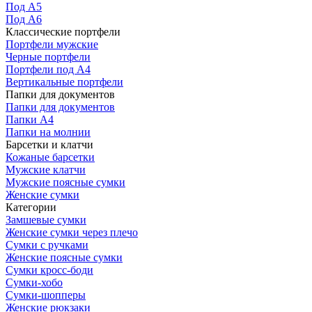
Под А5
Под А6
Классические портфели
Портфели мужские
Черные портфели
Портфели под А4
Вертикальные портфели
Папки для документов
Папки для документов
Папки А4
Папки на молнии
Барсетки и клатчи
Кожаные барсетки
Мужские клатчи
Мужские поясные сумки
Женские сумки
Категории
Замшевые сумки
Женские сумки через плечо
Сумки с ручками
Женские поясные сумки
Сумки кросс-боди
Сумки-хобо
Сумки-шопперы
Женские рюкзаки