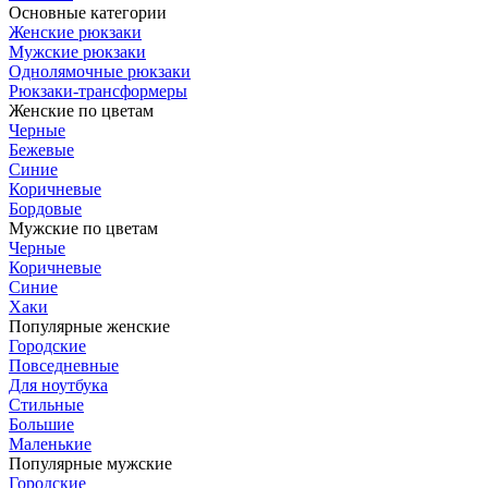
Основные категории
Женские рюкзаки
Мужские рюкзаки
Однолямочные рюкзаки
Рюкзаки-трансформеры
Женские по цветам
Черные
Бежевые
Синие
Коричневые
Бордовые
Мужские по цветам
Черные
Коричневые
Синие
Хаки
Популярные женские
Городские
Повседневные
Для ноутбука
Стильные
Большие
Маленькие
Популярные мужские
Городские