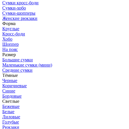
Сумки кросс-боди
Сумки-хобо
Сумки-шопперы
Женские рюкзаки
Форма
Круглые
Кросс-боди
Хобо
Шоппер
На пояс
Размер
Большие сумки
Маленькие сумки (мини)
Средние сумки
Тёмные
Черные
Коричневые
Синие
Бордовые
Светлые
Бежевые
Белые
Лиловые
Голубые
Рюкзаки