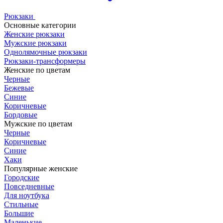
Рюкзаки
Основные категории
Женские рюкзаки
Мужские рюкзаки
Однолямочные рюкзаки
Рюкзаки-трансформеры
Женские по цветам
Черные
Бежевые
Синие
Коричневые
Бордовые
Мужские по цветам
Черные
Коричневые
Синие
Хаки
Популярные женские
Городские
Повседневные
Для ноутбука
Стильные
Большие
Маленькие