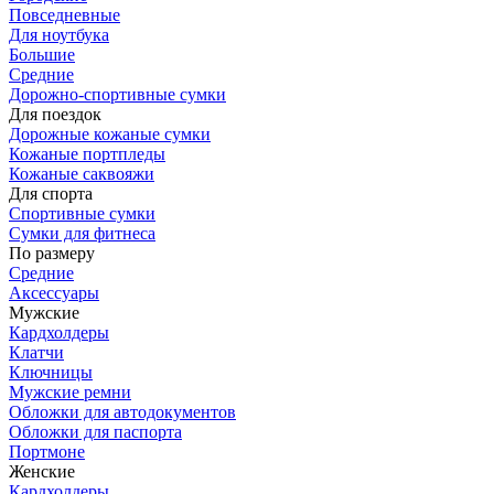
Повседневные
Для ноутбука
Большие
Средние
Дорожно-спортивные сумки
Для поездок
Дорожные кожаные сумки
Кожаные портпледы
Кожаные саквояжи
Для спорта
Спортивные сумки
Сумки для фитнеса
По размеру
Средние
Аксессуары
Мужские
Кардхолдеры
Клатчи
Ключницы
Мужские ремни
Обложки для автодокументов
Обложки для паспорта
Портмоне
Женские
Кардхолдеры