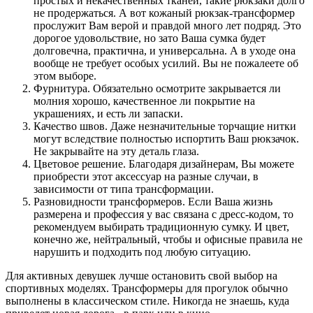
простых и некачественных тканей, такие рюкзаки долго
не продержаться. А вот кожаный рюкзак-трансформер
прослужит Вам верой и правдой много лет подряд. Это
дорогое удовольствие, но зато Ваша сумка будет
долговечна, практична, и универсальна. А в уходе она
вообще не требует особых усилий. Вы не пожалеете об
этом выборе.
Фурнитура. Обязательно осмотрите закрывается ли
молния хорошо, качественное ли покрытие на
украшениях, и есть ли запаски.
Качество швов. Даже незначительные торчащие нитки
могут вследствие полностью испортить Ваш рюкзачок.
Не закрывайте на эту деталь глаза.
Цветовое решение. Благодаря дизайнерам, Вы можете
приобрести этот аксессуар на разные случаи, в
зависимости от типа трансформации.
Разновидности трансформеров. Если Ваша жизнь
размерена и профессия у вас связана с дресс-кодом, то
рекомендуем выбирать традиционную сумку. И цвет,
конечно же, нейтральный, чтобы и офисные правила не
нарушить и подходить под любую ситуацию.
Для активных девушек лучше остановить свой выбор на
спортивных моделях. Трансформеры для прогулок обычно
выполнены в классическом стиле. Никогда не знаешь, куда