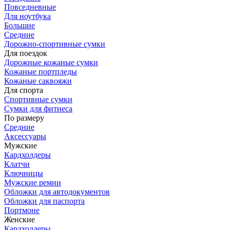
Повседневные
Для ноутбука
Большие
Средние
Дорожно-спортивные сумки
Для поездок
Дорожные кожаные сумки
Кожаные портпледы
Кожаные саквояжи
Для спорта
Спортивные сумки
Сумки для фитнеса
По размеру
Средние
Аксессуары
Мужские
Кардхолдеры
Клатчи
Ключницы
Мужские ремни
Обложки для автодокументов
Обложки для паспорта
Портмоне
Женские
Кардхолдеры