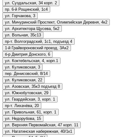
ул. Суздальская, 34 корп. 2
пр. 6-й Рощинский, 1с4
ул. Горчакова, 3
ул. Мичуринский Проспект, Олимпийская Деревня, 4к2
ул. Архитектора Щусева, 5к2
ул. Вольная, 35с13
пр-т. Волгоградский, 1с1, подъезд 4
1-й Грайвороновский проезд, 3Ак2
б-р Дмитрия Донского, 6
ул. Коктебельская, 4, корп.1
ул. Куликовская, 3
пер. Денисовский, 8/14
ул. Куликовская, 22
ул. Азовская, 35к3 подъезд 8
ул. Южнобутовская, 29
ул. Гвардейская, 3, корп. 1
пр-т. Лихачёва, 20
ул. Привольная, 61, корп. 1
ул. Недорубова, 15
ул. Верхняя Первомайская, 47 корп. 11
ул. Нагатинская набережная, 40/1к1