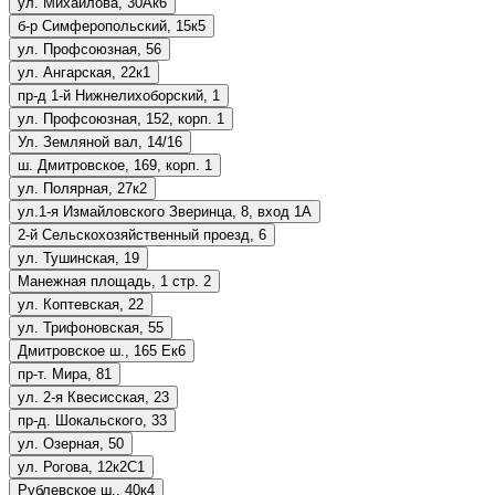
ул. Михайлова, 30Ак6
б-р Симферопольский, 15к5
ул. Профсоюзная, 56
ул. Ангарская, 22к1
пр-д 1-й Нижнелихоборский, 1
ул. Профсоюзная, 152, корп. 1
Ул. Земляной вал, 14/16
ш. Дмитровское, 169, корп. 1
ул. Полярная, 27к2
ул.1-я Измайловского Зверинца, 8, вход 1А
2-й Сельскохозяйственный проезд, 6
ул. Тушинская, 19
Манежная площадь, 1 стр. 2
ул. Коптевская, 22
ул. Трифоновская, 55
Дмитровское ш., 165 Ек6
пр-т. Мира, 81
ул. 2-я Квесисская, 23
пр-д. Шокальского, 33
ул. Озерная, 50
ул. Рогова, 12к2С1
Рублевское ш., 40к4