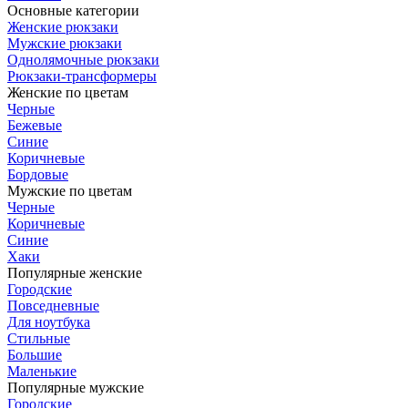
Основные категории
Женские рюкзаки
Мужские рюкзаки
Однолямочные рюкзаки
Рюкзаки-трансформеры
Женские по цветам
Черные
Бежевые
Синие
Коричневые
Бордовые
Мужские по цветам
Черные
Коричневые
Синие
Хаки
Популярные женские
Городские
Повседневные
Для ноутбука
Стильные
Большие
Маленькие
Популярные мужские
Городские