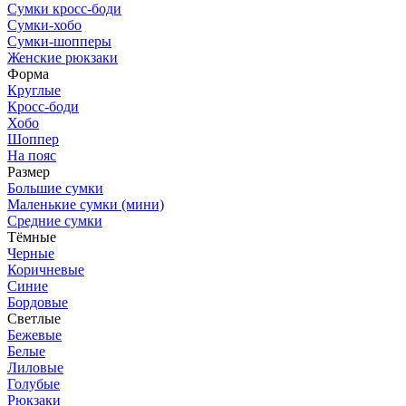
Сумки кросс-боди
Сумки-хобо
Сумки-шопперы
Женские рюкзаки
Форма
Круглые
Кросс-боди
Хобо
Шоппер
На пояс
Размер
Большие сумки
Маленькие сумки (мини)
Средние сумки
Тёмные
Черные
Коричневые
Синие
Бордовые
Светлые
Бежевые
Белые
Лиловые
Голубые
Рюкзаки