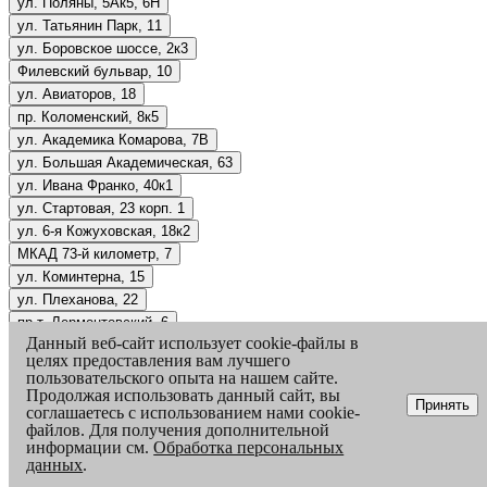
ул. Поляны, 5Ак5, 6Н
ул. Татьянин Парк, 11
ул. Боровское шоссе, 2к3
Филевский бульвар, 10
ул. Авиаторов, 18
пр. Коломенский, 8к5
ул. Академика Комарова, 7В
ул. Большая Академическая, 63
ул. Ивана Франко, 40к1
ул. Стартовая, 23 корп. 1
ул. 6-я Кожуховская, 18к2
МКАД 73-й километр, 7
ул. Коминтерна, 15
ул. Плеханова, 22
пр-т. Лермонтовский, 6
Данный веб-сайт использует cookie-файлы в
ул. Борисовские Пруды, 14к5
целях предоставления вам лучшего
ш. Алтуфьевское, 53к1
пользовательского опыта на нашем сайте.
ш. Открытое, 19к1
Продолжая использовать данный сайт, вы
Принять
соглашаетесь с использованием нами cookie-
пр-т. Кутузовский, 67к1
файлов. Для получения дополнительной
Борисовский проезд, 14, корп. 2
информации см.
Обработка персональных
ш. Пятницкое, 21к1
данных
.
Украинский бульвар, 8с1