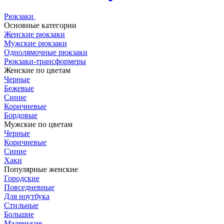
Рюкзаки
Основные категории
Женские рюкзаки
Мужские рюкзаки
Однолямочные рюкзаки
Рюкзаки-трансформеры
Женские по цветам
Черные
Бежевые
Синие
Коричневые
Бордовые
Мужские по цветам
Черные
Коричневые
Синие
Хаки
Популярные женские
Городские
Повседневные
Для ноутбука
Стильные
Большие
Маленькие