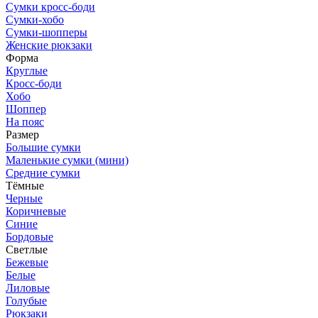
Сумки кросс-боди
Сумки-хобо
Сумки-шопперы
Женские рюкзаки
Форма
Круглые
Кросс-боди
Хобо
Шоппер
На пояс
Размер
Большие сумки
Маленькие сумки (мини)
Средние сумки
Тёмные
Черные
Коричневые
Синие
Бордовые
Светлые
Бежевые
Белые
Лиловые
Голубые
Рюкзаки