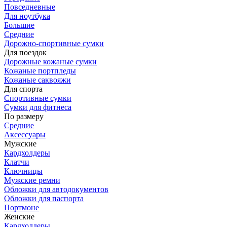
Повседневные
Для ноутбука
Большие
Средние
Дорожно-спортивные сумки
Для поездок
Дорожные кожаные сумки
Кожаные портпледы
Кожаные саквояжи
Для спорта
Спортивные сумки
Сумки для фитнеса
По размеру
Средние
Аксессуары
Мужские
Кардхолдеры
Клатчи
Ключницы
Мужские ремни
Обложки для автодокументов
Обложки для паспорта
Портмоне
Женские
Кардхолдеры