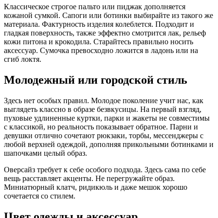
Классическое строгое пальто или пиджак дополняется
кожаной сумкой. Сапоги или ботинки выбирайте из такого же
материала. Фактурность изделия колеблется. Подходит и
гладкая поверхность, также эффектно смотрится лак, рельеф
кожи питона и крокодила. Старайтесь правильно носить
аксессуар. Сумочка превосходно ложится в ладонь или на
сгиб локтя.
Молодежный или городской стиль
Здесь нет особых правил. Молодое поколение учит нас, как
выглядеть классно в образе безвкусицы. На первый взгляд,
пуховые удлиненные куртки, парки и жакеты не совместимы
с классикой, но реальность показывает обратное. Парни и
девушки отлично сочетают рюкзаки, торбы, мессенджеры с
любой верхней одеждой, дополняя прикольными ботинками и
шапочками целый образ.
Оверсайз требует к себе особого подхода. Здесь сама по себе
вещь расставляет акценты. Не перегружайте образ.
Миниатюрный клатч, ридикюль и даже мешок хорошо
сочетается со стилем.
Цвет одежды и аксессуар