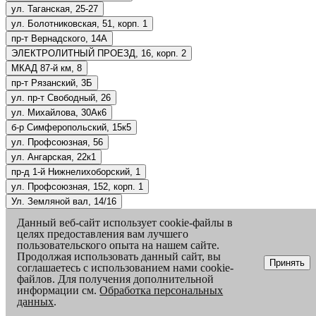
ул. Таганская, 25-27
ул. Болотниковская, 51, корп. 1
пр-т Вернадского, 14А
ЭЛЕКТРОЛИТНЫЙ ПРОЕЗД, 16, корп. 2
МКАД 87-й км, 8
пр-т Рязанский, 3Б
ул. пр-т Свободный, 26
ул. Михайлова, 30Ак6
б-р Симферопольский, 15к5
ул. Профсоюзная, 56
ул. Ангарская, 22к1
пр-д 1-й Нижнелихоборский, 1
ул. Профсоюзная, 152, корп. 1
Ул. Земляной вал, 14/16
ш. Дмитровское, 169, корп. 1
Данный веб-сайт использует cookie-файлы в
ул. Полярная, 27к2
целях предоставления вам лучшего
пользовательского опыта на нашем сайте.
ул.1-я Измайловского Зверинца, 8, вход 1А
Продолжая использовать данный сайт, вы
2-й Сельскохозяйственный проезд, 6
Принять
соглашаетесь с использованием нами cookie-
ул. Тушинская, 19
файлов. Для получения дополнительной
информации см.
Обработка персональных
Манежная площадь, 1 стр. 2
данных
.
ул. Коптевская, 22