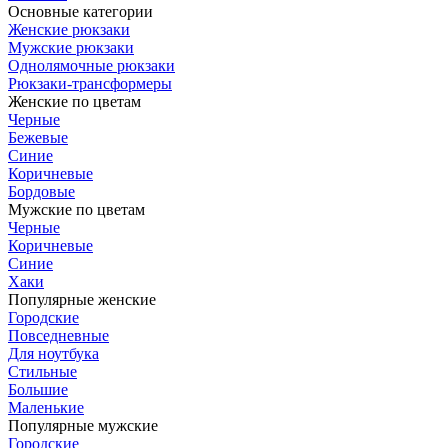
Основные категории
Женские рюкзаки
Мужские рюкзаки
Однолямочные рюкзаки
Рюкзаки-трансформеры
Женские по цветам
Черные
Бежевые
Синие
Коричневые
Бордовые
Мужские по цветам
Черные
Коричневые
Синие
Хаки
Популярные женские
Городские
Повседневные
Для ноутбука
Стильные
Большие
Маленькие
Популярные мужские
Городские