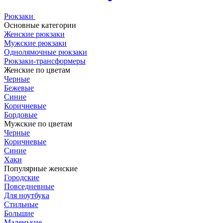
Рюкзаки
Основные категории
Женские рюкзаки
Мужские рюкзаки
Однолямочные рюкзаки
Рюкзаки-трансформеры
Женские по цветам
Черные
Бежевые
Синие
Коричневые
Бордовые
Мужские по цветам
Черные
Коричневые
Синие
Хаки
Популярные женские
Городские
Повседневные
Для ноутбука
Стильные
Большие
Маленькие