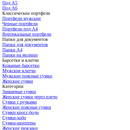
Под А5
Под А6
Классические портфели
Портфели мужские
Черные портфели
Портфели под А4
Вертикальные портфели
Папки для документов
Папки для документов
Папки А4
Папки на молнии
Барсетки и клатчи
Кожаные барсетки
Мужские клатчи
Мужские поясные сумки
Женские сумки
Категории
Замшевые сумки
Женские сумки через плечо
Сумки с ручками
Женские поясные сумки
Сумки кросс-боди
Сумки-хобо
Сумки-шопперы
Женские рюкзаки