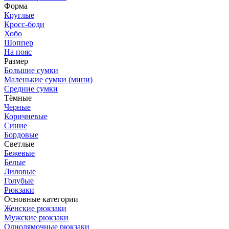
Форма
Круглые
Кросс-боди
Хобо
Шоппер
На пояс
Размер
Большие сумки
Маленькие сумки (мини)
Средние сумки
Тёмные
Черные
Коричневые
Синие
Бордовые
Светлые
Бежевые
Белые
Лиловые
Голубые
Рюкзаки
Основные категории
Женские рюкзаки
Мужские рюкзаки
Однолямочные рюкзаки