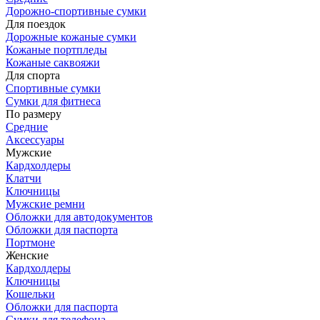
Дорожно-спортивные сумки
Для поездок
Дорожные кожаные сумки
Кожаные портпледы
Кожаные саквояжи
Для спорта
Спортивные сумки
Сумки для фитнеса
По размеру
Средние
Аксессуары
Мужские
Кардхолдеры
Клатчи
Ключницы
Мужские ремни
Обложки для автодокументов
Обложки для паспорта
Портмоне
Женские
Кардхолдеры
Ключницы
Кошельки
Обложки для паспорта
Сумки для телефона