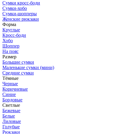
Сумки кросс-боди
Сумки-хобо
Сумки-шопперы
Женские рюкзаки
Форма
Круглые
Кросс-боди
Хобо
Шоппер
На пояс
Размер
Большие сумки
Маленькие сумки (мини)
Средние сумки
Тёмные
Черные
Коричневые
Синие
Бордовые
Светлые
Бежевые
Белые
Лиловые
Голубые
Рюкзаки