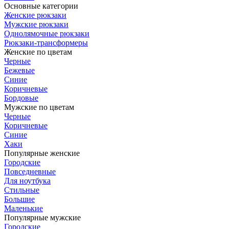
Основные категории
Женские рюкзаки
Мужские рюкзаки
Однолямочные рюкзаки
Рюкзаки-трансформеры
Женские по цветам
Черные
Бежевые
Синие
Коричневые
Бордовые
Мужские по цветам
Черные
Коричневые
Синие
Хаки
Популярные женские
Городские
Повседневные
Для ноутбука
Стильные
Большие
Маленькие
Популярные мужские
Городские