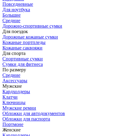
Повседневные
Для ноутбука
Большие
Средние
Дорожно-спортивные сумки
Для поездок
Дорожные кожаные сумки
Кожаные портпледы
Кожаные саквояжи
Для спорта
Спортивные сумки
Сумки для фитнеса
По размеру
Средние
Аксессуары
Мужские
Кардхолдеры
Клатчи
Ключницы
Мужские ремни
Обложки для автодокументов
Обложки для паспорта
Портмоне
Женские
Кардхолдеры