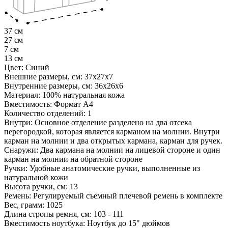
37 см
27 см
7 см
13 см
Цвет:
Синий
Внешние размеры, см:
37х27х7
Внутренние размеры, см:
36х26х6
Материал:
100% натуральная кожа
Вместимость:
Формат A4
Количество отделений:
1
Внутри:
Основное отделение разделено на два отсека
перегородкой, которая является карманом на молнии. Внутри
карман на молнии и два открытых кармана, карман для ручек.
Снаружи:
Два кармана на молнии на лицевой стороне и один
карман на молнии на обратной стороне
Ручки:
Удобные анатомические ручки, выполненные из
натуральной кожи
Высота ручки, см:
13
Ремень:
Регулируемый съемный плечевой ремень в комплекте
Вес, грамм:
1025
Длина стропы ремня, см:
103 - 111
Вместимость ноутбука:
Ноутбук до 15" дюймов