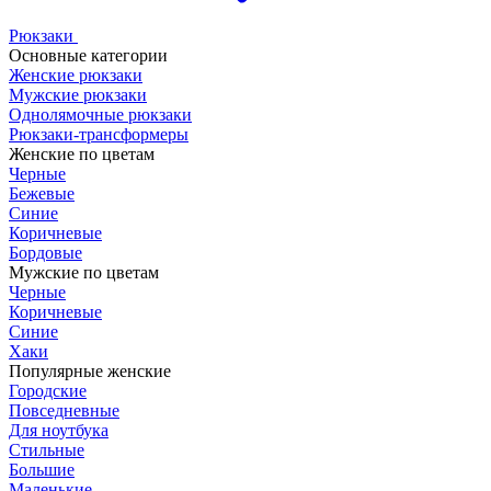
Рюкзаки
Основные категории
Женские рюкзаки
Мужские рюкзаки
Однолямочные рюкзаки
Рюкзаки-трансформеры
Женские по цветам
Черные
Бежевые
Синие
Коричневые
Бордовые
Мужские по цветам
Черные
Коричневые
Синие
Хаки
Популярные женские
Городские
Повседневные
Для ноутбука
Стильные
Большие
Маленькие