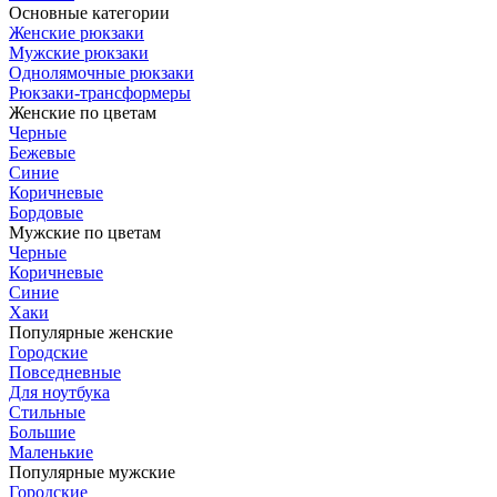
Основные категории
Женские рюкзаки
Мужские рюкзаки
Однолямочные рюкзаки
Рюкзаки-трансформеры
Женские по цветам
Черные
Бежевые
Синие
Коричневые
Бордовые
Мужские по цветам
Черные
Коричневые
Синие
Хаки
Популярные женские
Городские
Повседневные
Для ноутбука
Стильные
Большие
Маленькие
Популярные мужские
Городские