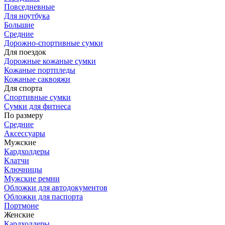
Повседневные
Для ноутбука
Большие
Средние
Дорожно-спортивные сумки
Для поездок
Дорожные кожаные сумки
Кожаные портпледы
Кожаные саквояжи
Для спорта
Спортивные сумки
Сумки для фитнеса
По размеру
Средние
Аксессуары
Мужские
Кардхолдеры
Клатчи
Ключницы
Мужские ремни
Обложки для автодокументов
Обложки для паспорта
Портмоне
Женские
Кардхолдеры