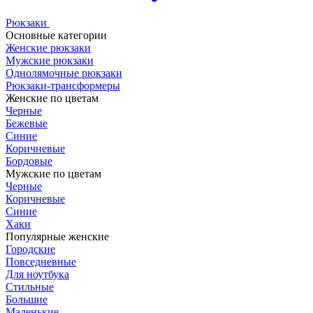
Рюкзаки
Основные категории
Женские рюкзаки
Мужские рюкзаки
Однолямочные рюкзаки
Рюкзаки-трансформеры
Женские по цветам
Черные
Бежевые
Синие
Коричневые
Бордовые
Мужские по цветам
Черные
Коричневые
Синие
Хаки
Популярные женские
Городские
Повседневные
Для ноутбука
Стильные
Большие
Маленькие