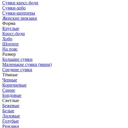
Сумки кросс-боди
Сумки-хобо
Сумки-шопперы
Женские рюкзаки
Форма
Круглые
Кросс-боди
Хобо
Шоппер
На пояс
Размер
Большие сумки
Маленькие сумки (мини)
Средние сумки
Тёмные
Черные
Коричневые
Синие
Бордовые
Светлые
Бежевые
Белые
Лиловые
Голубые
Рюкзаки