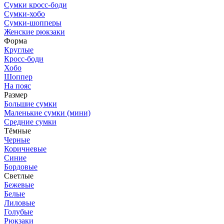
Сумки кросс-боди
Сумки-хобо
Сумки-шопперы
Женские рюкзаки
Форма
Круглые
Кросс-боди
Хобо
Шоппер
На пояс
Размер
Большие сумки
Маленькие сумки (мини)
Средние сумки
Тёмные
Черные
Коричневые
Синие
Бордовые
Светлые
Бежевые
Белые
Лиловые
Голубые
Рюкзаки