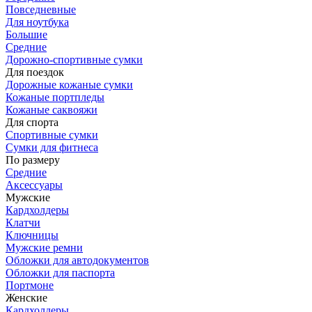
Повседневные
Для ноутбука
Большие
Средние
Дорожно-спортивные сумки
Для поездок
Дорожные кожаные сумки
Кожаные портпледы
Кожаные саквояжи
Для спорта
Спортивные сумки
Сумки для фитнеса
По размеру
Средние
Аксессуары
Мужские
Кардхолдеры
Клатчи
Ключницы
Мужские ремни
Обложки для автодокументов
Обложки для паспорта
Портмоне
Женские
Кардхолдеры