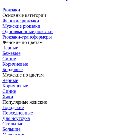
Рюкзаки
Основные категории
Женские рюкзаки
Мужские рюкзаки
Однолямочные рюкзаки
Рюкзаки-трансформеры
Женские по цветам
Черные
Бежевые
Синие
Коричневые
Бордовые
Мужские по цветам
Черные
Коричневые
Синие
Хаки
Популярные женские
Городские
Повседневные
Для ноутбука
Стильные
Большие
Маленькие