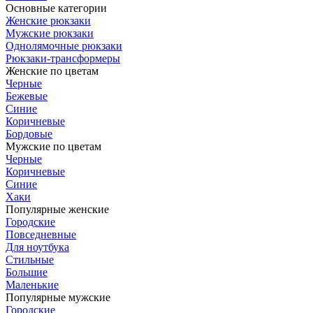
Основные категории
Женские рюкзаки
Мужские рюкзаки
Однолямочные рюкзаки
Рюкзаки-трансформеры
Женские по цветам
Черные
Бежевые
Синие
Коричневые
Бордовые
Мужские по цветам
Черные
Коричневые
Синие
Хаки
Популярные женские
Городские
Повседневные
Для ноутбука
Стильные
Большие
Маленькие
Популярные мужские
Городские