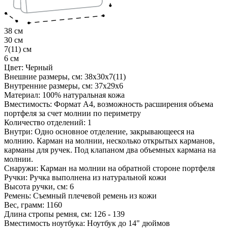
38 см
30 см
7(11) см
6 см
Цвет:
Черный
Внешние размеры, см:
38х30х7(11)
Внутренние размеры, см:
37х29х6
Материал:
100% натуральная кожа
Вместимость:
Формат А4, возможность расширения объема
портфеля за счет молнии по периметру
Количество отделений:
1
Внутри:
Одно основное отделение, закрывающееся на
молнию. Карман на молнии, несколько открытых карманов,
карманы для ручек. Под клапаном два объемных кармана на
молнии.
Снаружи:
Карман на молнии на обратной стороне портфеля
Ручки:
Ручка выполнена из натуральной кожи
Высота ручки, см:
6
Ремень:
Съемный плечевой ремень из кожи
Вес, грамм:
1160
Длина стропы ремня, см:
126 - 139
Вместимость ноутбука:
Ноутбук до 14" дюймов