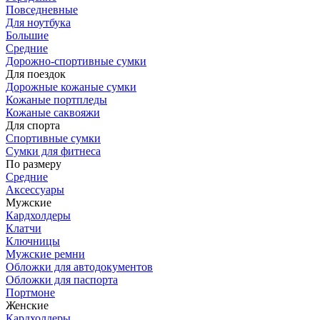
Повседневные
Для ноутбука
Большие
Средние
Дорожно-спортивные сумки
Для поездок
Дорожные кожаные сумки
Кожаные портпледы
Кожаные саквояжи
Для спорта
Спортивные сумки
Сумки для фитнеса
По размеру
Средние
Аксессуары
Мужские
Кардхолдеры
Клатчи
Ключницы
Мужские ремни
Обложки для автодокументов
Обложки для паспорта
Портмоне
Женские
Кардхолдеры