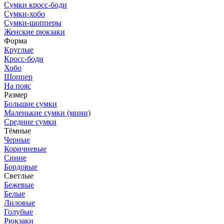
Сумки кросс-боди
Сумки-хобо
Сумки-шопперы
Женские рюкзаки
Форма
Круглые
Кросс-боди
Хобо
Шоппер
На пояс
Размер
Большие сумки
Маленькие сумки (мини)
Средние сумки
Тёмные
Черные
Коричневые
Синие
Бордовые
Светлые
Бежевые
Белые
Лиловые
Голубые
Рюкзаки