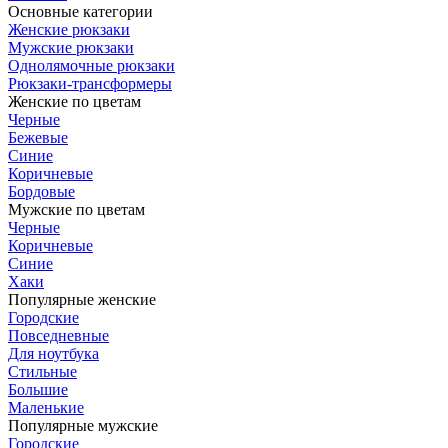
Основные категории
Женские рюкзаки
Мужские рюкзаки
Однолямочные рюкзаки
Рюкзаки-трансформеры
Женские по цветам
Черные
Бежевые
Синие
Коричневые
Бордовые
Мужские по цветам
Черные
Коричневые
Синие
Хаки
Популярные женские
Городские
Повседневные
Для ноутбука
Стильные
Большие
Маленькие
Популярные мужские
Городские