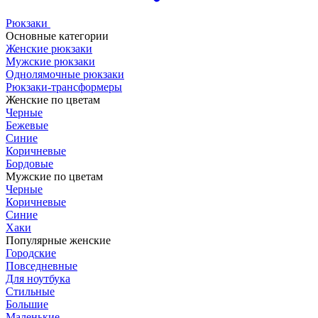
Рюкзаки
Основные категории
Женские рюкзаки
Мужские рюкзаки
Однолямочные рюкзаки
Рюкзаки-трансформеры
Женские по цветам
Черные
Бежевые
Синие
Коричневые
Бордовые
Мужские по цветам
Черные
Коричневые
Синие
Хаки
Популярные женские
Городские
Повседневные
Для ноутбука
Стильные
Большие
Маленькие