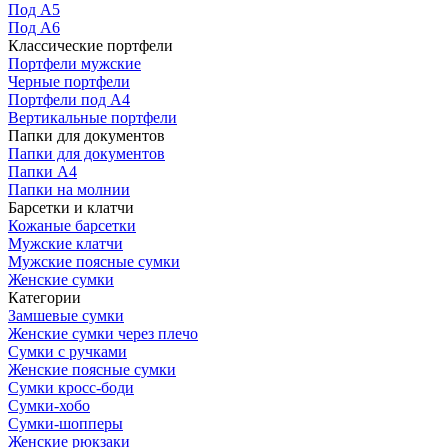
Под А5
Под А6
Классические портфели
Портфели мужские
Черные портфели
Портфели под А4
Вертикальные портфели
Папки для документов
Папки для документов
Папки А4
Папки на молнии
Барсетки и клатчи
Кожаные барсетки
Мужские клатчи
Мужские поясные сумки
Женские сумки
Категории
Замшевые сумки
Женские сумки через плечо
Сумки с ручками
Женские поясные сумки
Сумки кросс-боди
Сумки-хобо
Сумки-шопперы
Женские рюкзаки