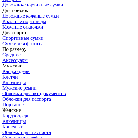
Дорожно-спортивные сумки
Для поездок
Дорожные кожаные сумки
Кожаные портпледы
Кожаные саквояжи
Для спорта
Спортивные сумки
Сумки для фитнеса
По размеру
Средние
Аксессуары
Мужские
Кардхолдеры
Клатчи
Ключницы
Мужские ремни
Обложки для автодокументов
Обложки для паспорта
Портмоне
Женские
Кардхолдеры
Ключницы
Кошельки
Обложки для паспорта
Сумки для телефона