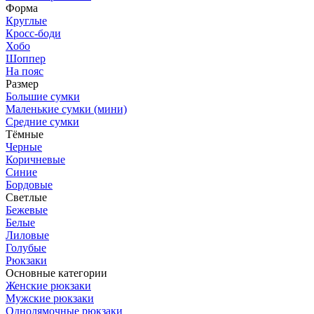
Форма
Круглые
Кросс-боди
Хобо
Шоппер
На пояс
Размер
Большие сумки
Маленькие сумки (мини)
Средние сумки
Тёмные
Черные
Коричневые
Синие
Бордовые
Светлые
Бежевые
Белые
Лиловые
Голубые
Рюкзаки
Основные категории
Женские рюкзаки
Мужские рюкзаки
Однолямочные рюкзаки