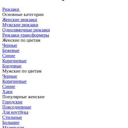
Рюкзаки
Основные категории
Женские рюкзаки
Мужские рюкзаки
Однолямочные рюкзаки
Рюкзаки-трансформеры
Женские по цветам
Черные
Бежевые
Синие
Коричневые
Бордовые
Мужские по цветам
Черные
Коричневые
Синие
Хаки
Популярные женские
Городские
Повседневные
Для ноутбука
Стильные
Большие
Маленькие