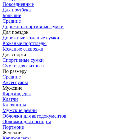
Повседневные
Для ноутбука
Большие
Средние
Дорожно-спортивные сумки
Для поездок
Дорожные кожаные сумки
Кожаные портпледы
Кожаные саквояжи
Для спорта
Спортивные сумки
Сумки для фитнеса
По размеру
Средние
Аксессуары
Мужские
Кардхолдеры
Клатчи
Ключницы
Мужские ремни
Обложки для автодокументов
Обложки для паспорта
Портмоне
Женские
Кардхолдеры