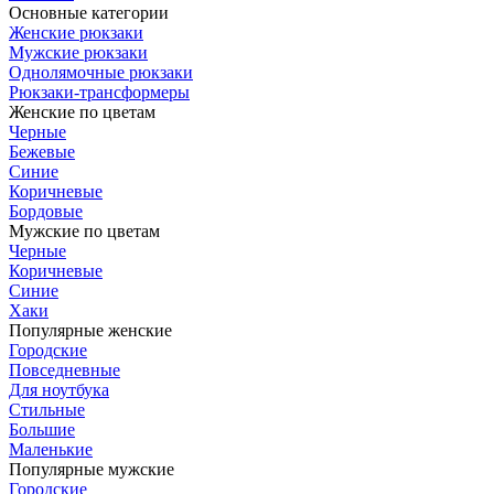
Основные категории
Женские рюкзаки
Мужские рюкзаки
Однолямочные рюкзаки
Рюкзаки-трансформеры
Женские по цветам
Черные
Бежевые
Синие
Коричневые
Бордовые
Мужские по цветам
Черные
Коричневые
Синие
Хаки
Популярные женские
Городские
Повседневные
Для ноутбука
Стильные
Большие
Маленькие
Популярные мужские
Городские