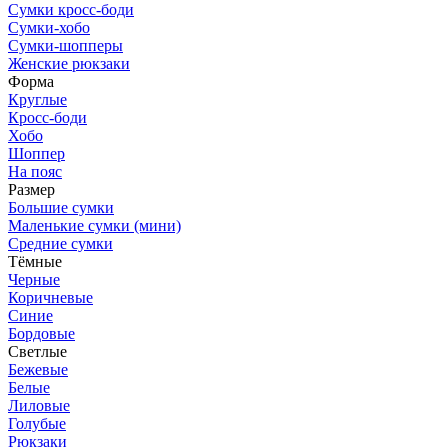
Сумки кросс-боди
Сумки-хобо
Сумки-шопперы
Женские рюкзаки
Форма
Круглые
Кросс-боди
Хобо
Шоппер
На пояс
Размер
Большие сумки
Маленькие сумки (мини)
Средние сумки
Тёмные
Черные
Коричневые
Синие
Бордовые
Светлые
Бежевые
Белые
Лиловые
Голубые
Рюкзаки