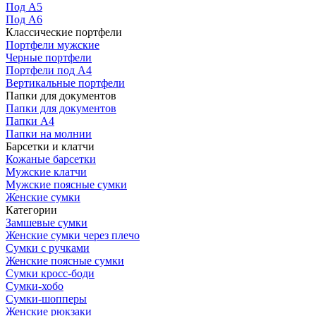
Под А5
Под А6
Классические портфели
Портфели мужские
Черные портфели
Портфели под А4
Вертикальные портфели
Папки для документов
Папки для документов
Папки А4
Папки на молнии
Барсетки и клатчи
Кожаные барсетки
Мужские клатчи
Мужские поясные сумки
Женские сумки
Категории
Замшевые сумки
Женские сумки через плечо
Сумки с ручками
Женские поясные сумки
Сумки кросс-боди
Сумки-хобо
Сумки-шопперы
Женские рюкзаки