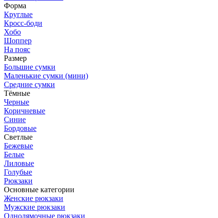
Форма
Круглые
Кросс-боди
Хобо
Шоппер
На пояс
Размер
Большие сумки
Маленькие сумки (мини)
Средние сумки
Тёмные
Черные
Коричневые
Синие
Бордовые
Светлые
Бежевые
Белые
Лиловые
Голубые
Рюкзаки
Основные категории
Женские рюкзаки
Мужские рюкзаки
Однолямочные рюкзаки