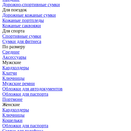
Дорожно-спортивные сумки
Для поездок
Дорожные кожаные сумки
Кожаные портпледы
Кожаные саквояжи
Для спорта
Спортивные сумки
Сумки для фитнеса
По размеру
Средние
Аксессуары
Мужские
Кардхолдеры
Клатчи
Ключницы
Мужские ремни
Обложки для автодокументов
Обложки для паспорта
Портмоне
Женские
Кардхолдеры
Ключницы
Кошельки
Обложки для паспорта
Сумки для телефона