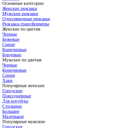
Основные категории
Женские рюкзаки
Мужские рюкзаки
Однолямочные рюкзаки
Рюкзаки-трансформеры
Женские по цветам
Черные
Бежевые
Синие
Коричневые
Бордовые
Мужские по цветам
Черные
Коричневые
Синие
Хаки
Популярные женские
Городские
Повседневные
Для ноутбука
Стильные
Большие
Маленькие
Популярные мужские
Городские