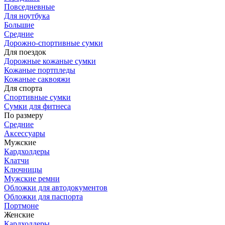
Повседневные
Для ноутбука
Большие
Средние
Дорожно-спортивные сумки
Для поездок
Дорожные кожаные сумки
Кожаные портпледы
Кожаные саквояжи
Для спорта
Спортивные сумки
Сумки для фитнеса
По размеру
Средние
Аксессуары
Мужские
Кардхолдеры
Клатчи
Ключницы
Мужские ремни
Обложки для автодокументов
Обложки для паспорта
Портмоне
Женские
Кардхолдеры