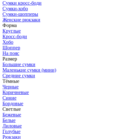
Сумки кросс-боди
Сумки-хобо
Сумки-шопперы
Женские рюкзаки
Форма
Круглые
Кросс-боди
Хобо
Шоппер
На пояс
Размер
Большие сумки
Маленькие сумки (мини)
Средние сумки
Тёмные
Черные
Коричневые
Синие
Бордовые
Светлые
Бежевые
Белые
Лиловые
Голубые
Рюкзаки