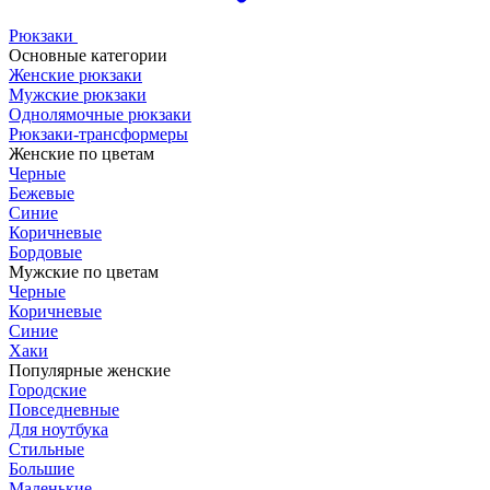
Рюкзаки
Основные категории
Женские рюкзаки
Мужские рюкзаки
Однолямочные рюкзаки
Рюкзаки-трансформеры
Женские по цветам
Черные
Бежевые
Синие
Коричневые
Бордовые
Мужские по цветам
Черные
Коричневые
Синие
Хаки
Популярные женские
Городские
Повседневные
Для ноутбука
Стильные
Большие
Маленькие