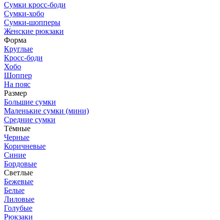
Сумки кросс-боди
Сумки-хобо
Сумки-шопперы
Женские рюкзаки
Форма
Круглые
Кросс-боди
Хобо
Шоппер
На пояс
Размер
Большие сумки
Маленькие сумки (мини)
Средние сумки
Тёмные
Черные
Коричневые
Синие
Бордовые
Светлые
Бежевые
Белые
Лиловые
Голубые
Рюкзаки