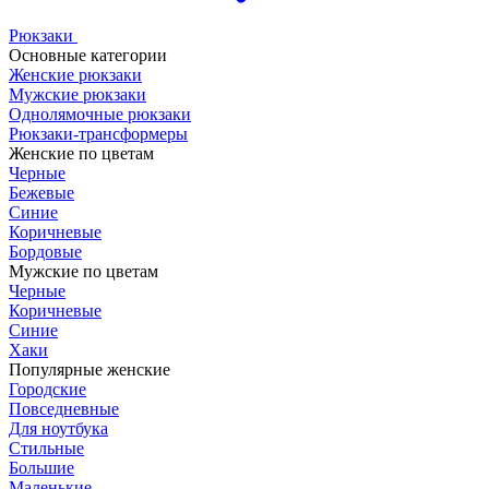
Рюкзаки
Основные категории
Женские рюкзаки
Мужские рюкзаки
Однолямочные рюкзаки
Рюкзаки-трансформеры
Женские по цветам
Черные
Бежевые
Синие
Коричневые
Бордовые
Мужские по цветам
Черные
Коричневые
Синие
Хаки
Популярные женские
Городские
Повседневные
Для ноутбука
Стильные
Большие
Маленькие