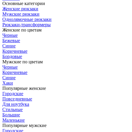
Основные категории
Женские рюкзаки
Мужские рюкзаки
Однолямочные рюкзаки
Рюкзаки-трансформеры
Женские по цветам
Черные
Бежевые
Синие
Коричневые
Бордовые
Мужские по цветам
Черные
Коричневые
Синие
Хаки
Популярные женские
Городские
Повседневные
Для ноутбука
Стильные
Большие
Маленькие
Популярные мужские
Городские