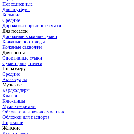
Повседневные
Для ноутбука
Большие
Средние
Дорожно-спортивные сумки
Для поездок
Дорожные кожаные сумки
Кожаные портпледы
Кожаные саквояжи
Для спорта
Спортивные сумки
Сумки для фитнеса
По размеру
Средние
Аксессуары
Мужские
Кардхолдеры
Клатчи
Ключницы
Мужские ремни
Обложки для автодокументов
Обложки для паспорта
Портмоне
Женские
Кардхолдеры