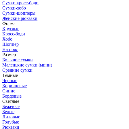
Сумки кросс-боди
Сумки-хобо
Сумки-шопперы
Женские рюкзаки
Форма
Круглые
Кросс-боди
Хобо
Шоппер
На пояс
Размер
Большие сумки
Маленькие сумки (мини)
Средние сумки
Тёмные
Черные
Коричневые
Синие
Бордовые
Светлые
Бежевые
Белые
Лиловые
Голубые
Рюкзаки