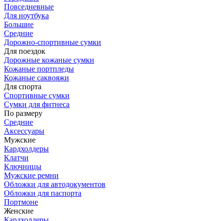
Повседневные
Для ноутбука
Большие
Средние
Дорожно-спортивные сумки
Для поездок
Дорожные кожаные сумки
Кожаные портпледы
Кожаные саквояжи
Для спорта
Спортивные сумки
Сумки для фитнеса
По размеру
Средние
Аксессуары
Мужские
Кардхолдеры
Клатчи
Ключницы
Мужские ремни
Обложки для автодокументов
Обложки для паспорта
Портмоне
Женские
Кардхолдеры