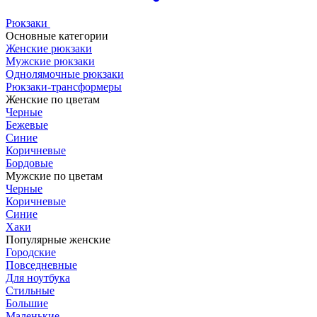
Рюкзаки
Основные категории
Женские рюкзаки
Мужские рюкзаки
Однолямочные рюкзаки
Рюкзаки-трансформеры
Женские по цветам
Черные
Бежевые
Синие
Коричневые
Бордовые
Мужские по цветам
Черные
Коричневые
Синие
Хаки
Популярные женские
Городские
Повседневные
Для ноутбука
Стильные
Большие
Маленькие