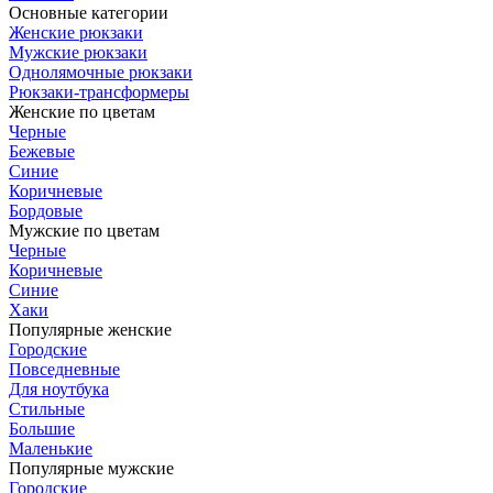
Основные категории
Женские рюкзаки
Мужские рюкзаки
Однолямочные рюкзаки
Рюкзаки-трансформеры
Женские по цветам
Черные
Бежевые
Синие
Коричневые
Бордовые
Мужские по цветам
Черные
Коричневые
Синие
Хаки
Популярные женские
Городские
Повседневные
Для ноутбука
Стильные
Большие
Маленькие
Популярные мужские
Городские