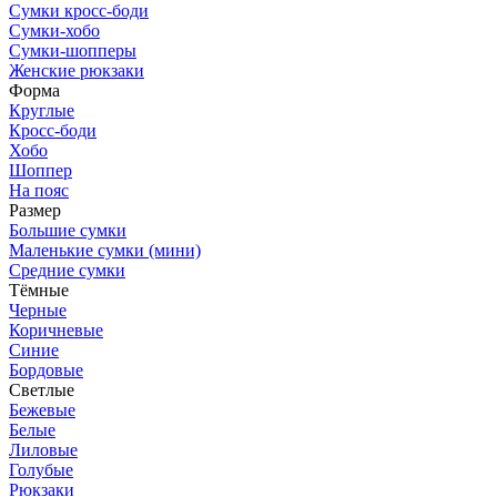
Сумки кросс-боди
Сумки-хобо
Сумки-шопперы
Женские рюкзаки
Форма
Круглые
Кросс-боди
Хобо
Шоппер
На пояс
Размер
Большие сумки
Маленькие сумки (мини)
Средние сумки
Тёмные
Черные
Коричневые
Синие
Бордовые
Светлые
Бежевые
Белые
Лиловые
Голубые
Рюкзаки