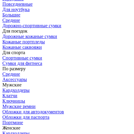
Повседневные
Для ноутбука
Большие
Средние
Дорожно-спортивные сумки
Для поездок
Дорожные кожаные сумки
Кожаные портпледы
Кожаные саквояжи
Для спорта
Спортивные сумки
Сумки для фитнеса
По размеру
Средние
Аксессуары
Мужские
Кардхолдеры
Клатчи
Ключницы
Мужские ремни
Обложки для автодокументов
Обложки для паспорта
Портмоне
Женские
Кардхолдеры