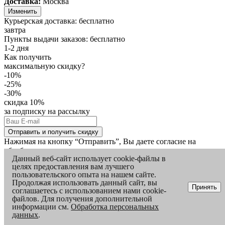
Доставка:
Москва
Изменить
Курьерская доставка:
бесплатно
завтра
Пункты выдачи заказов:
бесплатно
1-2 дня
Как получить
максимальную скидку?
-10%
-25%
-30%
скидка 10%
за подписку на рассылку
Отправить и получить скидку
Нажимая на кнопку “Отправить”, Вы даете согласие на
обработку
персональных данных
Данный веб-сайт использует cookie-файлы в
целях предоставления вам лучшего
пользовательского опыта на нашем сайте.
Продолжая использовать данный сайт, вы
Успешно!
Принять
соглашаетесь с использованием нами cookie-
Проверьте почту
файлов. Для получения дополнительной
Мы отправили промокод со скидкой
10%
на Вашу
информации см.
Обработка персональных
электронную почту. Примените скидку при оформлении
данных
.
заказа.