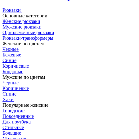
Рюкзаки
Основные категории
Женские рюкзаки
Мужские рюкзаки
Однолямочные рюкзаки
Рюкзаки-трансформеры
Женские по цветам
Черные
Бежевые
Синие
Коричневые
Бордовые
Мужские по цветам
Черные
Коричневые
Синие
Хаки
Популярные женские
Городские
Повседневные
Для ноутбука
Стильные
Большие
Маленькие