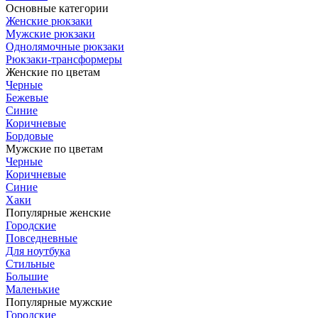
Основные категории
Женские рюкзаки
Мужские рюкзаки
Однолямочные рюкзаки
Рюкзаки-трансформеры
Женские по цветам
Черные
Бежевые
Синие
Коричневые
Бордовые
Мужские по цветам
Черные
Коричневые
Синие
Хаки
Популярные женские
Городские
Повседневные
Для ноутбука
Стильные
Большие
Маленькие
Популярные мужские
Городские