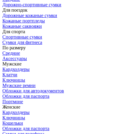
Дорожно-спортивные сумки
Для поездок
Дорожные кожаные сумки
Кожаные портпледы
Кожаные саквояжи
Для спорта
Спортивные сумки
Сумки для фитнеса
По размеру
Средние
Аксессуары
Мужские
Кардхолдеры
Клатчи
Ключницы
Мужские ремни
Обложки для автодокументов
Обложки для паспорта
Портмоне
Женские
Кардхолдеры
Ключницы
Кошельки
Обложки для паспорта
Сумки для телефона