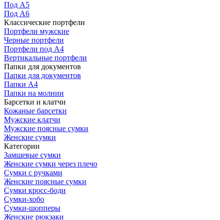
Под А5
Под А6
Классические портфели
Портфели мужские
Черные портфели
Портфели под А4
Вертикальные портфели
Папки для документов
Папки для документов
Папки А4
Папки на молнии
Барсетки и клатчи
Кожаные барсетки
Мужские клатчи
Мужские поясные сумки
Женские сумки
Категории
Замшевые сумки
Женские сумки через плечо
Сумки с ручками
Женские поясные сумки
Сумки кросс-боди
Сумки-хобо
Сумки-шопперы
Женские рюкзаки