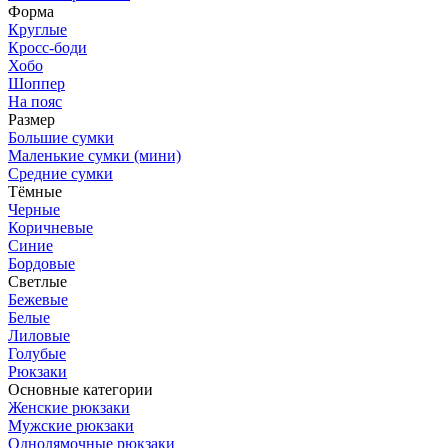
Форма
Круглые
Кросс-боди
Хобо
Шоппер
На пояс
Размер
Большие сумки
Маленькие сумки (мини)
Средние сумки
Тёмные
Черные
Коричневые
Синие
Бордовые
Светлые
Бежевые
Белые
Лиловые
Голубые
Рюкзаки
Основные категории
Женские рюкзаки
Мужские рюкзаки
Однолямочные рюкзаки