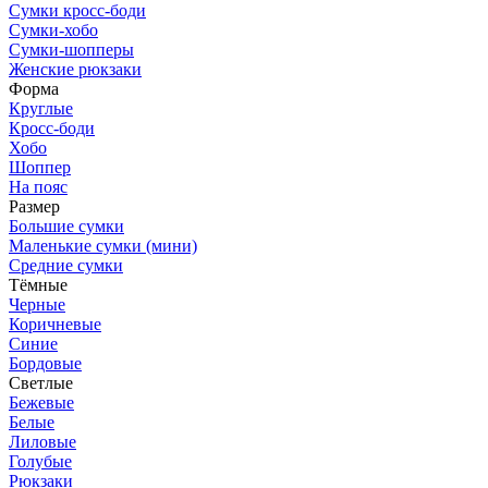
Сумки кросс-боди
Сумки-хобо
Сумки-шопперы
Женские рюкзаки
Форма
Круглые
Кросс-боди
Хобо
Шоппер
На пояс
Размер
Большие сумки
Маленькие сумки (мини)
Средние сумки
Тёмные
Черные
Коричневые
Синие
Бордовые
Светлые
Бежевые
Белые
Лиловые
Голубые
Рюкзаки