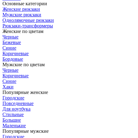
Основные категории
Женские рюкзаки
Мужские рюкзаки
Однолямочные рюкзаки
Рюкзаки-трансформеры
Женские по цветам
Черные
Бежевые
Синие
Коричневые
Бордовые
Мужские по цветам
Черные
Коричневые
Синие
Хаки
Популярные женские
Городские
Повседневные
Для ноутбука
Стильные
Большие
Маленькие
Популярные мужские
Городские