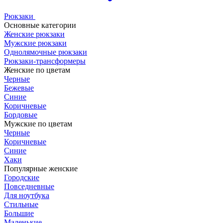
Рюкзаки
Основные категории
Женские рюкзаки
Мужские рюкзаки
Однолямочные рюкзаки
Рюкзаки-трансформеры
Женские по цветам
Черные
Бежевые
Синие
Коричневые
Бордовые
Мужские по цветам
Черные
Коричневые
Синие
Хаки
Популярные женские
Городские
Повседневные
Для ноутбука
Стильные
Большие
Маленькие