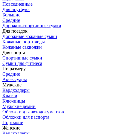
Повседневные
Для ноутбука
Большие
Средние
Дорожно-спортивные сумки
Для поездок
Дорожные кожаные сумки
Кожаные портпледы
Кожаные саквояжи
Для спорта
Спортивные сумки
Сумки для фитнеса
По размеру
Средние
Аксессуары
Мужские
Кардхолдеры
Клатчи
Ключницы
Мужские ремни
Обложки для автодокументов
Обложки для паспорта
Портмоне
Женские
Кардхолдеры