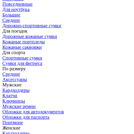
Повседневные
Для ноутбука
Большие
Средние
Дорожно-спортивные сумки
Для поездок
Дорожные кожаные сумки
Кожаные портпледы
Кожаные саквояжи
Для спорта
Спортивные сумки
Сумки для фитнеса
По размеру
Средние
Аксессуары
Мужские
Кардхолдеры
Клатчи
Ключницы
Мужские ремни
Обложки для автодокументов
Обложки для паспорта
Портмоне
Женские
Кардхолдеры