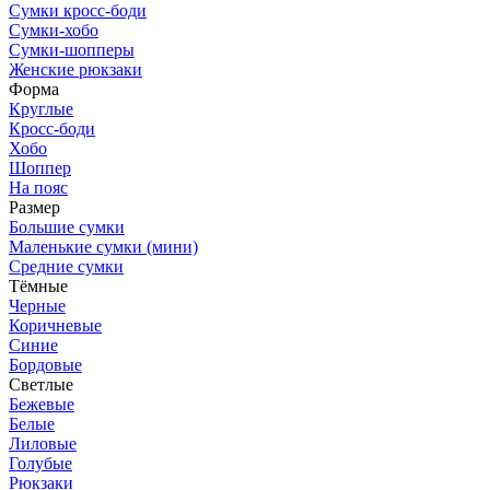
Сумки кросс-боди
Сумки-хобо
Сумки-шопперы
Женские рюкзаки
Форма
Круглые
Кросс-боди
Хобо
Шоппер
На пояс
Размер
Большие сумки
Маленькие сумки (мини)
Средние сумки
Тёмные
Черные
Коричневые
Синие
Бордовые
Светлые
Бежевые
Белые
Лиловые
Голубые
Рюкзаки