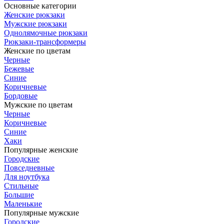
Основные категории
Женские рюкзаки
Мужские рюкзаки
Однолямочные рюкзаки
Рюкзаки-трансформеры
Женские по цветам
Черные
Бежевые
Синие
Коричневые
Бордовые
Мужские по цветам
Черные
Коричневые
Синие
Хаки
Популярные женские
Городские
Повседневные
Для ноутбука
Стильные
Большие
Маленькие
Популярные мужские
Городские