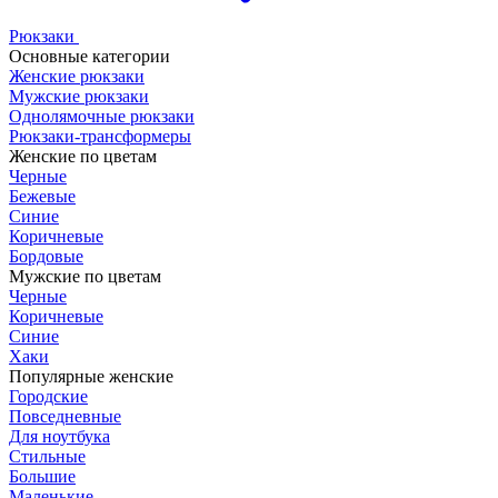
Рюкзаки
Основные категории
Женские рюкзаки
Мужские рюкзаки
Однолямочные рюкзаки
Рюкзаки-трансформеры
Женские по цветам
Черные
Бежевые
Синие
Коричневые
Бордовые
Мужские по цветам
Черные
Коричневые
Синие
Хаки
Популярные женские
Городские
Повседневные
Для ноутбука
Стильные
Большие
Маленькие