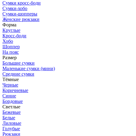
Сумки кросс-боди
Сумки-хобо
Сумки-шопперы
Женские рюкзаки
Форма
Круглые
Кросс-боди
Хобо
Шоппер
На пояс
Размер
Большие сумки
Маленькие сумки (мини)
Средние сумки
Тёмные
Черные
Коричневые
Синие
Бордовые
Светлые
Бежевые
Белые
Лиловые
Голубые
Рюкзаки