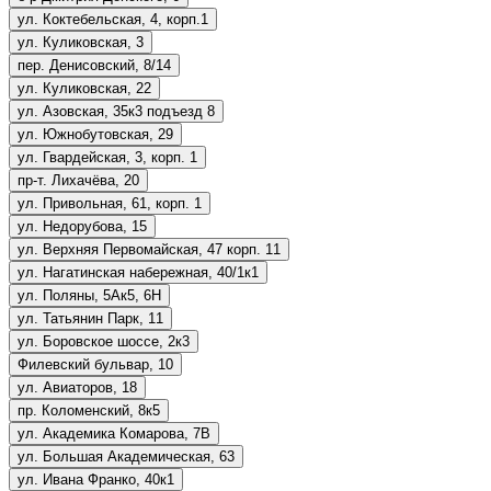
ул. Коктебельская, 4, корп.1
ул. Куликовская, 3
пер. Денисовский, 8/14
ул. Куликовская, 22
ул. Азовская, 35к3 подъезд 8
ул. Южнобутовская, 29
ул. Гвардейская, 3, корп. 1
пр-т. Лихачёва, 20
ул. Привольная, 61, корп. 1
ул. Недорубова, 15
ул. Верхняя Первомайская, 47 корп. 11
ул. Нагатинская набережная, 40/1к1
ул. Поляны, 5Ак5, 6Н
ул. Татьянин Парк, 11
ул. Боровское шоссе, 2к3
Филевский бульвар, 10
ул. Авиаторов, 18
пр. Коломенский, 8к5
ул. Академика Комарова, 7В
ул. Большая Академическая, 63
ул. Ивана Франко, 40к1