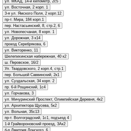
ул. МКАД, 14-й километр, 2с5
ул. Восточная, 2 корп. 1
3-я ул. Ямского Поля, 2 корп.12
пр-т. Мира, 184 корп.1
пер. Настасьинский, 8, стр.2, 6
ул. Новопесчаная, 8 корп. 1
ул. Дорожная, 3 к14
проезд Серебрякова, 6
ул. Викторенко, 11
Шелепихинская набережная, 40 к2
ш. Перовское, 16/2
Ул. Твардовского, 2 корп.4, стр.1
пер. Большой Саввинский, 2к1
ул. Суздальская, 34 корп. 2
пр. 6-й Рощинский, 1с4
ул. Горчакова, 3
ул. Мичуринский Проспект, Олимпийская Деревня, 4к2
ул. Архитектора Щусева, 5к2
ул. Вольная, 35с13
пр-т. Волгоградский, 1с1, подъезд 4
1-й Грайвороновский проезд, 3Ак2
б-р Дмитрия Донского, 6