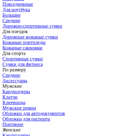
Повседневные
Для ноутбука
Большие
Средние
Дорожно-спортивные сумки
Для поездок
Дорожные кожаные сумки
Кожаные портпледы
Кожаные саквояжи
Для спорта
Спортивные сумки
Сумки для фитнеса
По размеру
Средние
Аксессуары
Мужские
Кардхолдеры
Клатчи
Ключницы
Мужские ремни
Обложки для автодокументов
Обложки для паспорта
Портмоне
Женские
Кардхолдеры