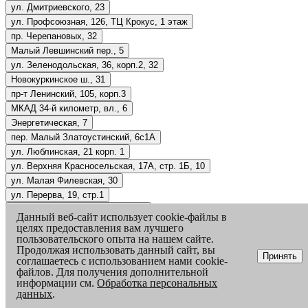
ул. Дмитриевского, 23
ул. Профсоюзная, 126, ТЦ Крокус, 1 этаж
пр. Черепановых, 32
Малый Левшинский пер., 5
ул. Зеленодольская, 36, корп.2, 32
Новокуркинское ш., 31
пр-т Ленинский, 105, корп.3
МКАД 34-й километр, вл., 6
Энергетическая, 7
пер. Малый Златоустинский, 6с1А
ул. Люблинская, 21 корп. 1
ул. Верхняя Красносельская, 17А, стр. 1Б, 10
ул. Малая Филевская, 30
ул. Перерва, 19, стр.1
Марьинский парк, 33, подъезд 3
Данный веб-сайт использует cookie-файлы в
пр. Студеный, 4, корп.1
целях предоставления вам лучшего
ул. Ленская, 10 корп. 1
пользовательского опыта на нашем сайте.
Продолжая использовать данный сайт, вы
ул. Молодогвардейская, 61, корп. 2 стр. 1
Принять
соглашаетесь с использованием нами cookie-
ул. Лебедянская, 38
файлов. Для получения дополнительной
1-й Котляковский переулок, 2Ак3В
информации см.
Обработка персональных
данных
.
ул. 1-я Ямская, 6