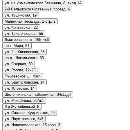
ул.1-я Измайловского Зверинца, 8, вход 1А
2-й Сельскохозяйственный проезд, 6
ул. Тушинская, 19
Манежная площадь, 1 стр. 2
ул. Коптевская, 22
ул. Трифоновская, 55
Дмитровское ш., 165 Ек6
пр-т. Мира, 81
ул. 2-я Квесисская, 23
пр-д. Шокальского, 33
ул. Озерная, 50
ул. Рогова, 12к2С1
Рублевское ш., 40к4
ул. Братиславская, 14
ул. Флотская, 14
Шелепихинская набережная, 34к1зд4
ул. Михайлова, 30Ак1
б-р Жулебинский, 5
ул. Садовая-Кудринская, 20
ул. Паустовского, 8к3
ул. Новохохловская, 15 корп. 3