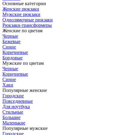
Основные категории
Женские рюкзаки
Мужские рюкзаки
Однолямочные рюкзаки
Рюкзаки-трансформеры
Женские по цветам
Черные
Бежевые
Синие
Коричневые
Бордовые
Мужские по цветам
Черные
Коричневые
Синие
Хаки
Популярные женские
Городские
Повседневные
Для ноутбука
Стильные
Большие
Маленькие
Популярные мужские
Городские