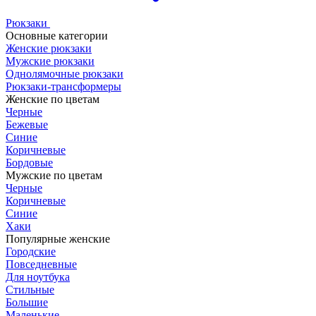
Рюкзаки
Основные категории
Женские рюкзаки
Мужские рюкзаки
Однолямочные рюкзаки
Рюкзаки-трансформеры
Женские по цветам
Черные
Бежевые
Синие
Коричневые
Бордовые
Мужские по цветам
Черные
Коричневые
Синие
Хаки
Популярные женские
Городские
Повседневные
Для ноутбука
Стильные
Большие
Маленькие