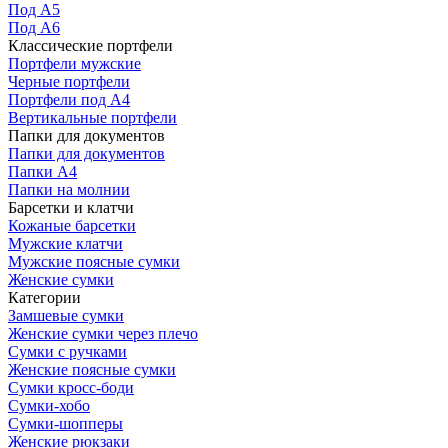
Под А5
Под А6
Классические портфели
Портфели мужские
Черные портфели
Портфели под А4
Вертикальные портфели
Папки для документов
Папки для документов
Папки А4
Папки на молнии
Барсетки и клатчи
Кожаные барсетки
Мужские клатчи
Мужские поясные сумки
Женские сумки
Категории
Замшевые сумки
Женские сумки через плечо
Сумки с ручками
Женские поясные сумки
Сумки кросс-боди
Сумки-хобо
Сумки-шопперы
Женские рюкзаки