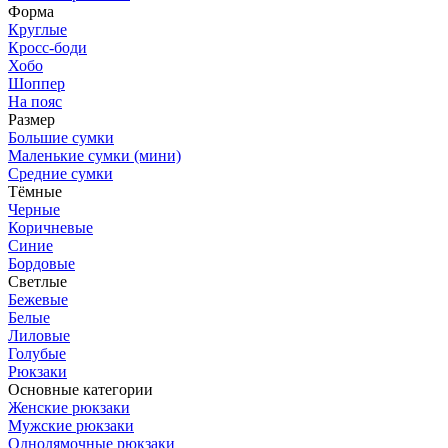
Форма
Круглые
Кросс-боди
Хобо
Шоппер
На пояс
Размер
Большие сумки
Маленькие сумки (мини)
Средние сумки
Тёмные
Черные
Коричневые
Синие
Бордовые
Светлые
Бежевые
Белые
Лиловые
Голубые
Рюкзаки
Основные категории
Женские рюкзаки
Мужские рюкзаки
Однолямочные рюкзаки