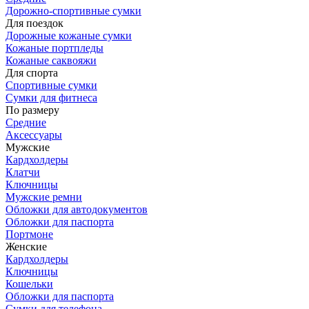
Дорожно-спортивные сумки
Для поездок
Дорожные кожаные сумки
Кожаные портпледы
Кожаные саквояжи
Для спорта
Спортивные сумки
Сумки для фитнеса
По размеру
Средние
Аксессуары
Мужские
Кардхолдеры
Клатчи
Ключницы
Мужские ремни
Обложки для автодокументов
Обложки для паспорта
Портмоне
Женские
Кардхолдеры
Ключницы
Кошельки
Обложки для паспорта
Сумки для телефона