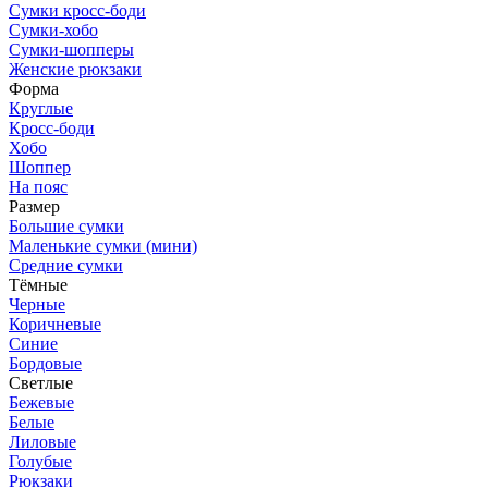
Сумки кросс-боди
Сумки-хобо
Сумки-шопперы
Женские рюкзаки
Форма
Круглые
Кросс-боди
Хобо
Шоппер
На пояс
Размер
Большие сумки
Маленькие сумки (мини)
Средние сумки
Тёмные
Черные
Коричневые
Синие
Бордовые
Светлые
Бежевые
Белые
Лиловые
Голубые
Рюкзаки