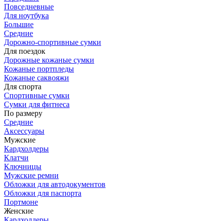
Повседневные
Для ноутбука
Большие
Средние
Дорожно-спортивные сумки
Для поездок
Дорожные кожаные сумки
Кожаные портпледы
Кожаные саквояжи
Для спорта
Спортивные сумки
Сумки для фитнеса
По размеру
Средние
Аксессуары
Мужские
Кардхолдеры
Клатчи
Ключницы
Мужские ремни
Обложки для автодокументов
Обложки для паспорта
Портмоне
Женские
Кардхолдеры