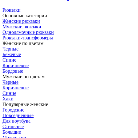
Рюкзаки
Основные категории
Женские рюкзаки
Мужские рюкзаки
Однолямочные рюкзаки
Рюкзаки-трансформеры
Женские по цветам
Черные
Бежевые
Синие
Коричневые
Бордовые
Мужские по цветам
Черные
Коричневые
Синие
Хаки
Популярные женские
Городские
Повседневные
Для ноутбука
Стильные
Большие
Маленькие