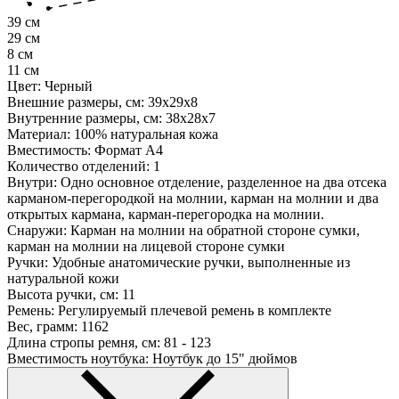
39 см
29 см
8 см
11 см
Цвет:
Черный
Внешние размеры, см:
39х29х8
Внутренние размеры, см:
38х28х7
Материал:
100% натуральная кожа
Вместимость:
Формат A4
Количество отделений:
1
Внутри:
Одно основное отделение, разделенное на два отсека
карманом-перегородкой на молнии, карман на молнии и два
открытых кармана, карман-перегородка на молнии.
Снаружи:
Карман на молнии на обратной стороне сумки,
карман на молнии на лицевой стороне сумки
Ручки:
Удобные анатомические ручки, выполненные из
натуральной кожи
Высота ручки, см:
11
Ремень:
Регулируемый плечевой ремень в комплекте
Вес, грамм:
1162
Длина стропы ремня, см:
81 - 123
Вместимость ноутбука:
Ноутбук до 15" дюймов