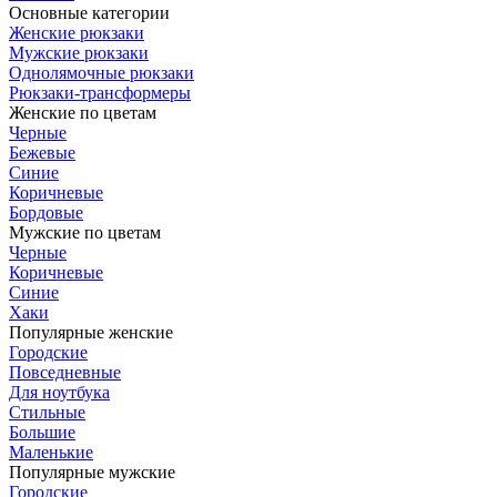
Основные категории
Женские рюкзаки
Мужские рюкзаки
Однолямочные рюкзаки
Рюкзаки-трансформеры
Женские по цветам
Черные
Бежевые
Синие
Коричневые
Бордовые
Мужские по цветам
Черные
Коричневые
Синие
Хаки
Популярные женские
Городские
Повседневные
Для ноутбука
Стильные
Большие
Маленькие
Популярные мужские
Городские