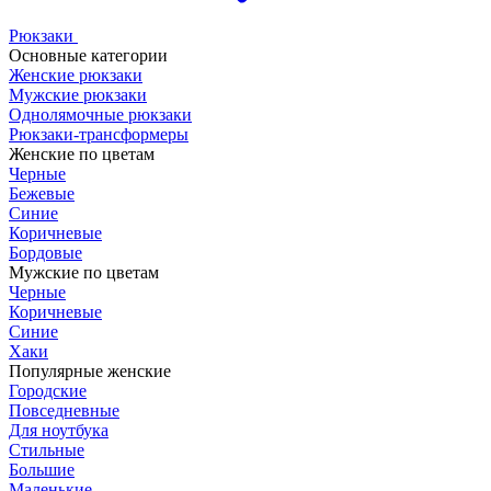
Рюкзаки
Основные категории
Женские рюкзаки
Мужские рюкзаки
Однолямочные рюкзаки
Рюкзаки-трансформеры
Женские по цветам
Черные
Бежевые
Синие
Коричневые
Бордовые
Мужские по цветам
Черные
Коричневые
Синие
Хаки
Популярные женские
Городские
Повседневные
Для ноутбука
Стильные
Большие
Маленькие