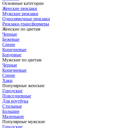
Основные категории
Женские рюкзаки
Мужские рюкзаки
Однолямочные рюкзаки
Рюкзаки-трансформеры
Женские по цветам
Черные
Бежевые
Синие
Коричневые
Бордовые
Мужские по цветам
Черные
Коричневые
Синие
Хаки
Популярные женские
Городские
Повседневные
Для ноутбука
Стильные
Большие
Маленькие
Популярные мужские
Городские