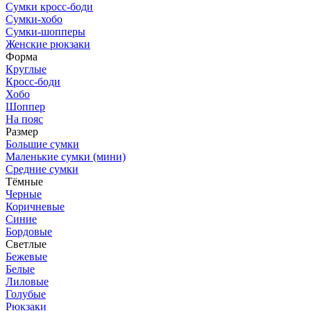
Сумки кросс-боди
Сумки-хобо
Сумки-шопперы
Женские рюкзаки
Форма
Круглые
Кросс-боди
Хобо
Шоппер
На пояс
Размер
Большие сумки
Маленькие сумки (мини)
Средние сумки
Тёмные
Черные
Коричневые
Синие
Бордовые
Светлые
Бежевые
Белые
Лиловые
Голубые
Рюкзаки