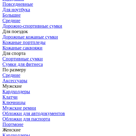
Повседневные
Для ноутбука
Большие
Средние
Дорожно-спортивные сумки
Для поездок
Дорожные кожаные сумки
Кожаные портпледы
Кожаные саквояжи
Для спорта
Спортивные сумки
Сумки для фитнеса
По размеру
Средние
Аксессуары
Мужские
Кардхолдеры
Клатчи
Ключницы
Мужские ремни
Обложки для автодокументов
Обложки для паспорта
Портмоне
Женские
Кардхолдеры