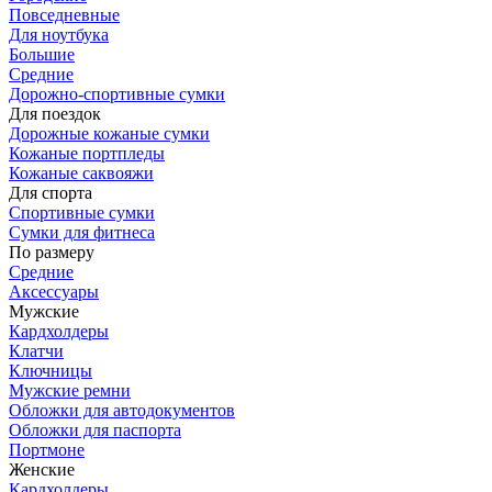
Повседневные
Для ноутбука
Большие
Средние
Дорожно-спортивные сумки
Для поездок
Дорожные кожаные сумки
Кожаные портпледы
Кожаные саквояжи
Для спорта
Спортивные сумки
Сумки для фитнеса
По размеру
Средние
Аксессуары
Мужские
Кардхолдеры
Клатчи
Ключницы
Мужские ремни
Обложки для автодокументов
Обложки для паспорта
Портмоне
Женские
Кардхолдеры