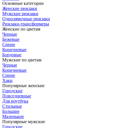
Основные категории
Женские рюкзаки
Мужские рюкзаки
Однолямочные рюкзаки
Рюкзаки-трансформеры
Женские по цветам
Черные
Бежевые
Синие
Коричневые
Бордовые
Мужские по цветам
Черные
Коричневые
Синие
Хаки
Популярные женские
Городские
Повседневные
Для ноутбука
Стильные
Большие
Маленькие
Популярные мужские
Городские