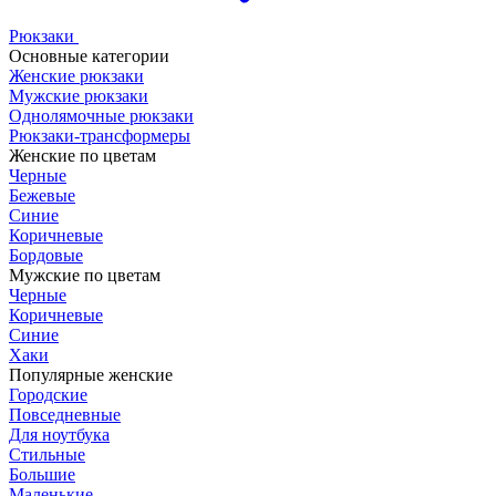
Рюкзаки
Основные категории
Женские рюкзаки
Мужские рюкзаки
Однолямочные рюкзаки
Рюкзаки-трансформеры
Женские по цветам
Черные
Бежевые
Синие
Коричневые
Бордовые
Мужские по цветам
Черные
Коричневые
Синие
Хаки
Популярные женские
Городские
Повседневные
Для ноутбука
Стильные
Большие
Маленькие