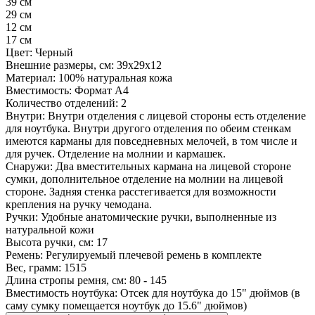
39 см
29 см
12 см
17 см
Цвет:
Черный
Внешние размеры, см:
39х29х12
Материал:
100% натуральная кожа
Вместимость:
Формат A4
Количество отделений:
2
Внутри:
Внутри отделения с лицевой стороны есть отделение
для ноутбука. Внутри другого отделения по обеим стенкам
имеются карманы для повседневных мелочей, в том числе и
для ручек. Отделение на молнии и кармашек.
Снаружи:
Два вместительных кармана на лицевой стороне
сумки, дополнительное отделение на молнии на лицевой
стороне. Задняя стенка расстегивается для возможности
крепления на ручку чемодана.
Ручки:
Удобные анатомические ручки, выполненные из
натуральной кожи
Высота ручки, см:
17
Ремень:
Регулируемый плечевой ремень в комплекте
Вес, грамм:
1515
Длина стропы ремня, см:
80 - 145
Вместимость ноутбука:
Отсек для ноутбука до 15" дюймов (в
саму сумку помещается ноутбук до 15.6" дюймов)