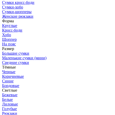
Сумки кросс-боди
Сумки-хобо
Сумки-шопперы
Женские рюкзаки
Форма
Круглые
Кросс-боди
Хобо
Шоппер
На пояс
Размер
Большие сумки
Маленькие сумки (мини)
Средние сумки
Тёмные
Черные
Коричневые
Синие
Бордовые
Светлые
Бежевые
Белые
Лиловые
Голубые
Рюкзаки