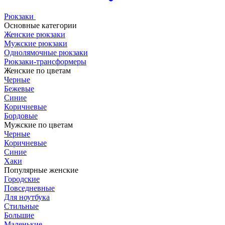
Рюкзаки
Основные категории
Женские рюкзаки
Мужские рюкзаки
Однолямочные рюкзаки
Рюкзаки-трансформеры
Женские по цветам
Черные
Бежевые
Синие
Коричневые
Бордовые
Мужские по цветам
Черные
Коричневые
Синие
Хаки
Популярные женские
Городские
Повседневные
Для ноутбука
Стильные
Большие
Маленькие