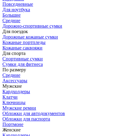
Повседневные
Для ноутбука
Большие
Средние
Дорожно-спортивные сумки
Для поездок
Дорожные кожаные сумки
Кожаные портпледы
Кожаные саквояжи
Для спорта
Спортивные сумки
Сумки для фитнеса
По размеру
Средние
Аксессуары
Мужские
Кардхолдеры
Клатчи
Ключницы
Мужские ремни
Обложки для автодокументов
Обложки для паспорта
Портмоне
Женские
Кардхолдеры