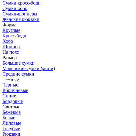
Сумки кросс-боди
Сумки-хобо
Сумки-шопперы
Женские рюкзаки
Форма
Круглые
Кросс-боди
Хобо
Шоппер
На пояс
Размер
Большие сумки
Маленькие сумки (мини)
Средние сумки
Тёмные
Черные
Коричневые
Синие
Бордовые
Светлые
Бежевые
Белые
Лиловые
Голубые
Рюкзаки