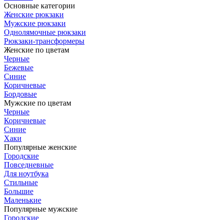
Основные категории
Женские рюкзаки
Мужские рюкзаки
Однолямочные рюкзаки
Рюкзаки-трансформеры
Женские по цветам
Черные
Бежевые
Синие
Коричневые
Бордовые
Мужские по цветам
Черные
Коричневые
Синие
Хаки
Популярные женские
Городские
Повседневные
Для ноутбука
Стильные
Большие
Маленькие
Популярные мужские
Городские