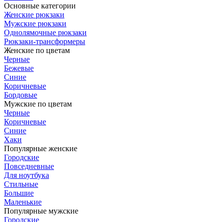
Основные категории
Женские рюкзаки
Мужские рюкзаки
Однолямочные рюкзаки
Рюкзаки-трансформеры
Женские по цветам
Черные
Бежевые
Синие
Коричневые
Бордовые
Мужские по цветам
Черные
Коричневые
Синие
Хаки
Популярные женские
Городские
Повседневные
Для ноутбука
Стильные
Большие
Маленькие
Популярные мужские
Городские