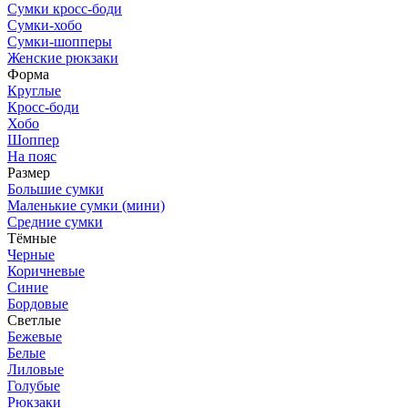
Сумки кросс-боди
Сумки-хобо
Сумки-шопперы
Женские рюкзаки
Форма
Круглые
Кросс-боди
Хобо
Шоппер
На пояс
Размер
Большие сумки
Маленькие сумки (мини)
Средние сумки
Тёмные
Черные
Коричневые
Синие
Бордовые
Светлые
Бежевые
Белые
Лиловые
Голубые
Рюкзаки