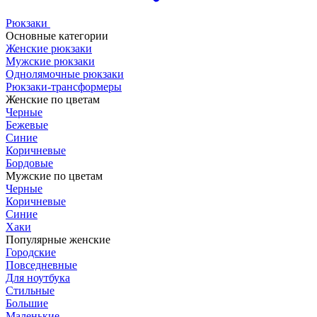
Рюкзаки
Основные категории
Женские рюкзаки
Мужские рюкзаки
Однолямочные рюкзаки
Рюкзаки-трансформеры
Женские по цветам
Черные
Бежевые
Синие
Коричневые
Бордовые
Мужские по цветам
Черные
Коричневые
Синие
Хаки
Популярные женские
Городские
Повседневные
Для ноутбука
Стильные
Большие
Маленькие