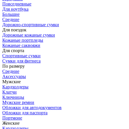
Повседневные
Для ноутбука
Большие
Средние
Дорожно-спортивные сумки
Для поездок
Дорожные кожаные сумки
Кожаные портпледы
Кожаные саквояжи
Для спорта
Спортивные сумки
Сумки для фитнеса
По размеру
Средние
Аксессуары
Мужские
Кардхолдеры
Клатчи
Ключницы
Мужские ремни
Обложки для автодокументов
Обложки для паспорта
Портмоне
Женские
Кардхолдеры