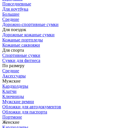
Повседневные
Для ноутбука
Большие
Средние
Дорожно-спортивные сумки
Для поездок
Дорожные кожаные сумки
Кожаные портпледы
Кожаные саквояжи
Для спорта
Спортивные сумки
Сумки для фитнеса
По размеру
Средние
Аксессуары
Мужские
Кардхолдеры
Клатчи
Ключницы
Мужские ремни
Обложки для автодокументов
Обложки для паспорта
Портмоне
Женские
Кардхолдеры