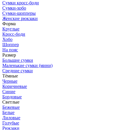
Сумки кросс-боди
Сумки-хобо
Сумки-шопперы
Женские рюкзаки
Форма
Круглые
Кросс-боди
Хобо
Шоппер
На пояс
Размер
Большие сумки
Маленькие сумки (мини)
Средние сумки
Тёмные
Черные
Коричневые
Синие
Бордовые
Светлые
Бежевые
Белые
Лиловые
Голубые
Рюкзаки