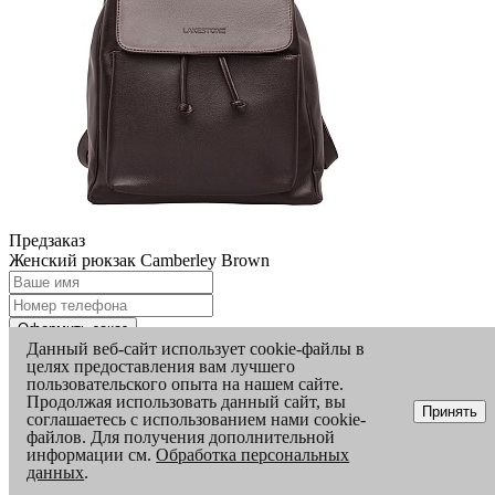
Предзаказ
Женский рюкзак Camberley Brown
Оформить заказ
Данный веб-сайт использует cookie-файлы в
Нажимая на кнопку, Вы даете согласие на обработку
целях предоставления вам лучшего
персональных данных
пользовательского опыта на нашем сайте.
Заказ успешно оформлен.
Продолжая использовать данный сайт, вы
Наш консультант свяжется с Вами в ближайшее время.
Принять
соглашаетесь с использованием нами cookie-
файлов. Для получения дополнительной
информации см.
Обработка персональных
данных
.