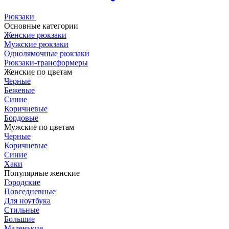
Рюкзаки
Основные категории
Женские рюкзаки
Мужские рюкзаки
Однолямочные рюкзаки
Рюкзаки-трансформеры
Женские по цветам
Черные
Бежевые
Синие
Коричневые
Бордовые
Мужские по цветам
Черные
Коричневые
Синие
Хаки
Популярные женские
Городские
Повседневные
Для ноутбука
Стильные
Большие
Маленькие