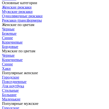
Основные категории
Женские рюкзаки
Мужские рюкзаки
Однолямочные рюкзаки
Рюкзаки-трансформеры
Женские по цветам
Черные
Бежевые
Синие
Коричневые
Бордовые
Мужские по цветам
Черные
Коричневые
Синие
Хаки
Популярные женские
Городские
Повседневные
Для ноутбука
Стильные
Большие
Маленькие
Популярные мужские
Городские