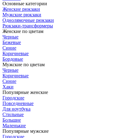
Основные категории
Женские рюкзаки
Мужские рюкзаки
Однолямочные рюкзаки
Рюкзаки-трансформеры
Женские по цветам
Черные
Бежевые
Синие
Коричневые
Бордовые
Мужские по цветам
Черные
Коричневые
Синие
Хаки
Популярные женские
Городские
Повседневные
Для ноутбука
Стильные
Большие
Маленькие
Популярные мужские
Городские