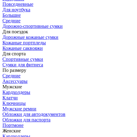
Повседневные
Для ноутбука
Большие
Средние
Дорожно-спортивные сумки
Для поездок
Дорожные кожаные сумки
Кожаные портпледы
Кожаные саквояжи
Для спорта
Спортивные сумки
Сумки для фитнеса
По размеру
Средние
Аксессуары
Мужские
Кардхолдеры
Клатчи
Ключницы
Мужские ремни
Обложки для автодокументов
Обложки для паспорта
Портмоне
Женские
Кардхолдеры