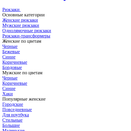
Рюкзаки
Основные категории
Женские рюкзаки
Мужские рюкзаки
Однолямочные рюкзаки
Рюкзаки-трансформеры
Женские по цветам
Черные
Бежевые
Синие
Коричневые
Бордовые
Мужские по цветам
Черные
Коричневые
Синие
Хаки
Популярные женские
Городские
Повседневные
Для ноутбука
Стильные
Большие
Маленькие