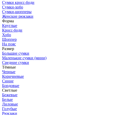
Сумки кросс-боди
Сумки-хобо
Сумки-шопперы
Женские рюкзаки
Форма
Круглые
Кросс-боди
Хобо
Шоппер
На пояс
Размер
Большие сумки
Маленькие сумки (мини)
Средние сумки
Тёмные
Черные
Коричневые
Синие
Бордовые
Светлые
Бежевые
Белые
Лиловые
Голубые
Рюкзаки