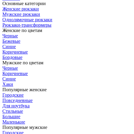
Основные категории
Женские рюкзаки
Мужские рюкзаки
Однолямочные рюкзаки
Рюкзаки-трансформеры
Женские по цветам
Черные
Бежевые
Синие
Коричневые
Бордовые
Мужские по цветам
Черные
Коричневые
Синие
Хаки
Популярные женские
Городские
Повседневные
Для ноутбука
Стильные
Большие
Маленькие
Популярные мужские
Городские