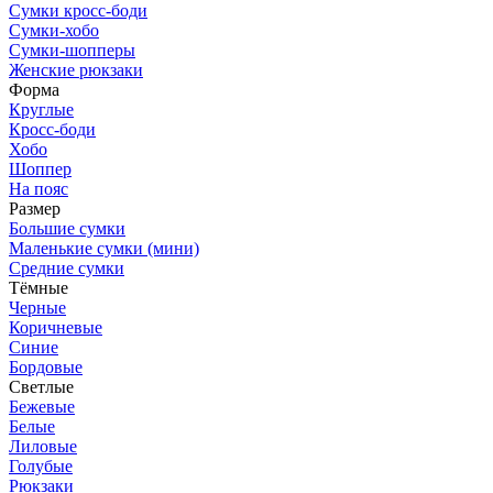
Сумки кросс-боди
Сумки-хобо
Сумки-шопперы
Женские рюкзаки
Форма
Круглые
Кросс-боди
Хобо
Шоппер
На пояс
Размер
Большие сумки
Маленькие сумки (мини)
Средние сумки
Тёмные
Черные
Коричневые
Синие
Бордовые
Светлые
Бежевые
Белые
Лиловые
Голубые
Рюкзаки