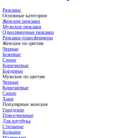
Рюкзаки
Основные категории
Женские рюкзаки
Мужские рюкзаки
Однолямочные рюкзаки
Рюкзаки-трансформеры
Женские по цветам
Черные
Бежевые
Синие
Коричневые
Бордовые
Мужские по цветам
Черные
Коричневые
Синие
Хаки
Популярные женские
Городские
Повседневные
Для ноутбука
Стильные
Большие
Маленькие