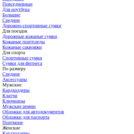
Повседневные
Для ноутбука
Большие
Средние
Дорожно-спортивные сумки
Для поездок
Дорожные кожаные сумки
Кожаные портпледы
Кожаные саквояжи
Для спорта
Спортивные сумки
Сумки для фитнеса
По размеру
Средние
Аксессуары
Мужские
Кардхолдеры
Клатчи
Ключницы
Мужские ремни
Обложки для автодокументов
Обложки для паспорта
Портмоне
Женские
Кардхолдеры