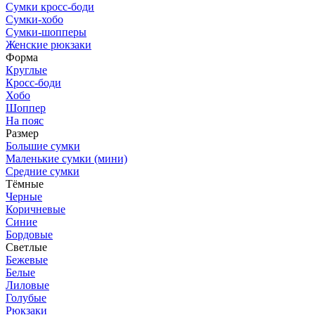
Сумки кросс-боди
Сумки-хобо
Сумки-шопперы
Женские рюкзаки
Форма
Круглые
Кросс-боди
Хобо
Шоппер
На пояс
Размер
Большие сумки
Маленькие сумки (мини)
Средние сумки
Тёмные
Черные
Коричневые
Синие
Бордовые
Светлые
Бежевые
Белые
Лиловые
Голубые
Рюкзаки