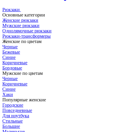
Рюкзаки
Основные категории
Женские рюкзаки
Мужские рюкзаки
Однолямочные рюкзаки
Рюкзаки-трансформеры
Женские по цветам
Черные
Бежевые
Синие
Коричневые
Бордовые
Мужские по цветам
Черные
Коричневые
Синие
Хаки
Популярные женские
Городские
Повседневные
Для ноутбука
Стильные
Большие
Маленькие