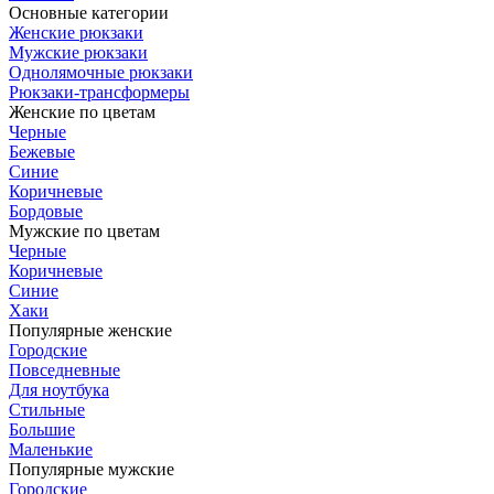
Основные категории
Женские рюкзаки
Мужские рюкзаки
Однолямочные рюкзаки
Рюкзаки-трансформеры
Женские по цветам
Черные
Бежевые
Синие
Коричневые
Бордовые
Мужские по цветам
Черные
Коричневые
Синие
Хаки
Популярные женские
Городские
Повседневные
Для ноутбука
Стильные
Большие
Маленькие
Популярные мужские
Городские