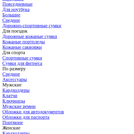
Повседневные
Для ноутбука
Большие
Средние
Дорожно-спортивные сумки
Для поездок
Дорожные кожаные сумки
Кожаные портпледы
Кожаные саквояжи
Для спорта
Спортивные сумки
Сумки для фитнеса
По размеру
Средние
Аксессуары
Мужские
Кардхолдеры
Клатчи
Ключницы
Мужские ремни
Обложки для автодокументов
Обложки для паспорта
Портмоне
Женские
Кардхолдеры