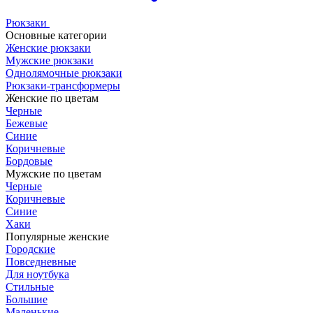
Рюкзаки
Основные категории
Женские рюкзаки
Мужские рюкзаки
Однолямочные рюкзаки
Рюкзаки-трансформеры
Женские по цветам
Черные
Бежевые
Синие
Коричневые
Бордовые
Мужские по цветам
Черные
Коричневые
Синие
Хаки
Популярные женские
Городские
Повседневные
Для ноутбука
Стильные
Большие
Маленькие