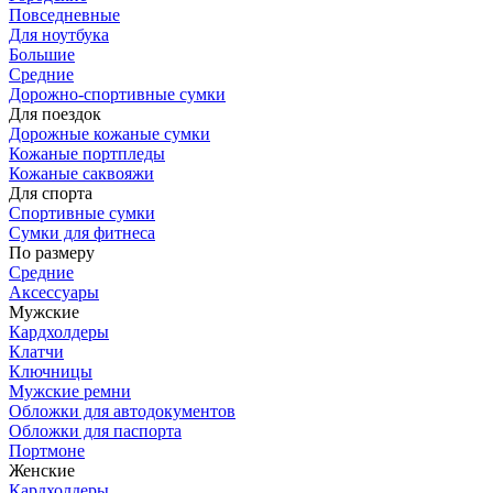
Повседневные
Для ноутбука
Большие
Средние
Дорожно-спортивные сумки
Для поездок
Дорожные кожаные сумки
Кожаные портпледы
Кожаные саквояжи
Для спорта
Спортивные сумки
Сумки для фитнеса
По размеру
Средние
Аксессуары
Мужские
Кардхолдеры
Клатчи
Ключницы
Мужские ремни
Обложки для автодокументов
Обложки для паспорта
Портмоне
Женские
Кардхолдеры