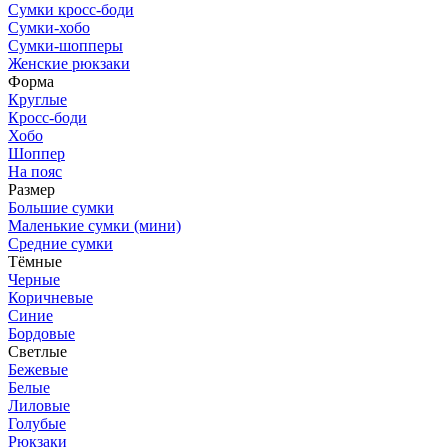
Сумки кросс-боди
Сумки-хобо
Сумки-шопперы
Женские рюкзаки
Форма
Круглые
Кросс-боди
Хобо
Шоппер
На пояс
Размер
Большие сумки
Маленькие сумки (мини)
Средние сумки
Тёмные
Черные
Коричневые
Синие
Бордовые
Светлые
Бежевые
Белые
Лиловые
Голубые
Рюкзаки