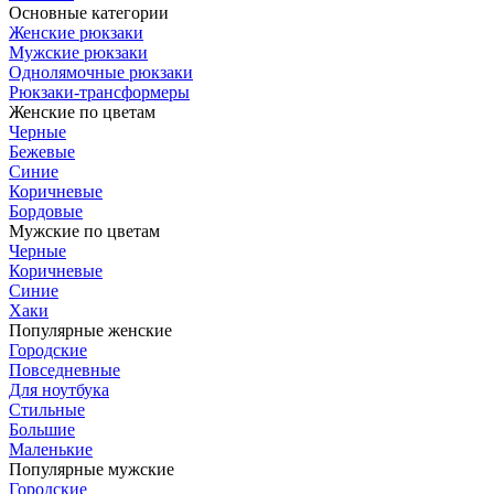
Основные категории
Женские рюкзаки
Мужские рюкзаки
Однолямочные рюкзаки
Рюкзаки-трансформеры
Женские по цветам
Черные
Бежевые
Синие
Коричневые
Бордовые
Мужские по цветам
Черные
Коричневые
Синие
Хаки
Популярные женские
Городские
Повседневные
Для ноутбука
Стильные
Большие
Маленькие
Популярные мужские
Городские